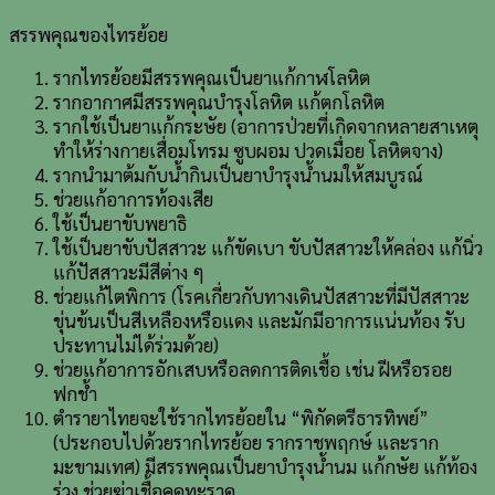
สรรพคุณของไทรย้อย
รากไทรย้อยมีสรรพคุณเป็นยาแก้กาฬโลหิต
รากอากาศมีสรรพคุณบำรุงโลหิต แก้ตกโลหิต
รากใช้เป็นยาแก้กระษัย (อาการป่วยที่เกิดจากหลายสาเหตุ
ทำให้ร่างกายเสื่อมโทรม ซูบผอม ปวดเมื่อย โลหิตจาง)
รากนำมาต้มกับน้ำกินเป็นยาบำรุงน้ำนมให้สมบูรณ์
ช่วยแก้อาการท้องเสีย
ใช้เป็นยาขับพยาธิ
ใช้เป็นยาขับปัสสาวะ แก้ขัดเบา ขับปัสสาวะให้คล่อง แก้นิ่ว
แก้ปัสสาวะมีสีต่าง ๆ
ช่วยแก้ไตพิการ (โรคเกี่ยวกับทางเดินปัสสาวะที่มีปัสสาวะ
ขุ่นข้นเป็นสีเหลืองหรือแดง และมักมีอาการแน่นท้อง รับ
ประทานไม่ได้ร่วมด้วย)
ช่วยแก้อาการอักเสบหรือลดการติดเชื้อ เช่น ฝีหรือรอย
ฟกช้ำ
ตำรายาไทยจะใช้รากไทรย้อยใน “พิกัดตรีธารทิพย์”
(ประกอบไปด้วยรากไทรย้อย รากราชพฤกษ์ และราก
มะขามเทศ) มีสรรพคุณเป็นยาบำรุงน้ำนม แก้กษัย แก้ท้อง
ร่วง ช่วยฆ่าเชื้อคุดทะราด