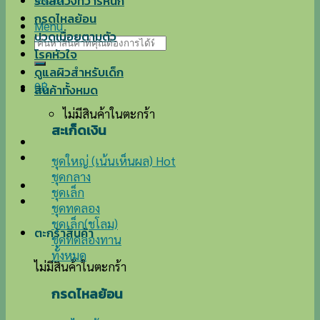
ริดสีดวงทวารหนัก
กรดไหลย้อน
Menu
ปวดเมื่อยตามตัว
ค้นหา:
โรคหัวใจ
ดูแลผิวสำหรับเด็ก
0
฿
สินค้าทั้งหมด
ไม่มีสินค้าในตะกร้า
สะเก็ดเงิน
ชุดใหญ่ (เน้นเห็นผล)
ชุดกลาง
ชุดเล็ก
ชุดทดลอง
ชุดเล็ก(ชโลม)
ตะกร้าสินค้า
ชุดทดลองทาน
ทั้งหมด
ไม่มีสินค้าในตะกร้า
กรดไหลย้อน