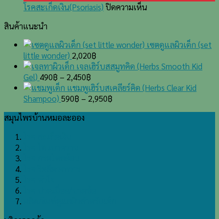
บน
เรื้อรัง
เงิน
โรคสะเก็ดเงิน(Psoriasis)
ปิดความเห็น
โรค
มากว่า
ที่
สินค้าแนะนำ
สะเก็ด
30
หัว
เงิน(Psoriasis)
ปี
เซตดูแลผิวเด็ก (set
ทุก
little wonder)
2,020
฿
วัน
เจลเฮิร์บสสมูทคิด (Herbs Smooth Kid
นี้
Gel)
490
฿
–
2,450
฿
หาย
แชมพูเฮิร์บสเคลียร์คิด (Herbs Clear Kid
ดี
Shampoo)
590
฿
–
2,950
฿
ใช้
ชีวิต
สมุนไพรบ้านหมอละออง
ได้
ปกติ
โรค สะเก็ดเงิน
ด้วย
โรค ไต เบาหวาน
ตำรับ
โรค กรดไหลย้อน
ยา
โรค ริดสีดวงทวาร
บ้านหมอ
โรค หัวใจ
ละออง
โรค ปวดเมื่อย/ปวดข้อ
ผลิตภัณฑ์ดูแลผิวสำหรับเด็ก