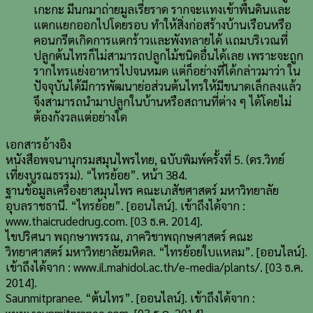
เกะกะ มีนกมาถ่ายมูลเรี่ยราด รากจะแทงเข้าพื้นดินและ
แตกแยกออกไปโดยรอบ ทำให้สิ่งก่อสร้างบ้านเรือนหรือ
คอนกรีตเกิดการแตกร้าวและพังทลายได้ แถมบริเวณที่
ปลูกต้นไทรก็ไม่สามารถปลูกไม้ชนิดอื่นได้เลย เพราะจะถูก
รากไทรแย่งอาหารไปจนหมด แต่ก็อย่างที่ได้กล่าวมาว่า ใน
ปัจจุบันได้มีการพัฒนาย่อส่วนต้นไทรให้มีขนาดเล็กลงแล้ว
จึงสามารถนำมาปลูกในบ้านหรือสถานที่ต่าง ๆ ได้โดยไม่
ต้องกังวลแต่อย่างใด
เอกสารอ้างอิง
หนังสือพจนานุกรมสมุนไพรไทย, ฉบับพิมพ์ครั้งที่ 5. (ดร.วิทย์
เที่ยงบูรณธรรม). “ไทรย้อย”. หน้า 384.
ฐานข้อมูลเครื่องยาสมุนไพร คณะเภสัชศาสตร์ มหาวิทยาลัย
อุบลราชธานี. “ไทรย้อย”. [ออนไลน์]. เข้าถึงได้จาก :
www.thaicrudedrug.com. [03 ธ.ค. 2014].
ไขปริศนา พฤกษาพรรณ, ภาควิชาพฤกษศาสตร์ คณะ
วิทยาศาสตร์ มหาวิทยาลัยมหิดล. “ไทรย้อยใบแหลม”. [ออนไลน์].
เข้าถึงได้จาก : www.il.mahidol.ac.th/e-media/plants/. [03 ธ.ค.
2014].
Saunmitpranee. “ต้นไทร”. [ออนไลน์]. เข้าถึงได้จาก :