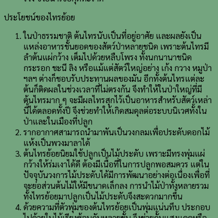
ประโยชน์ของไทรย้อย
ในป่าธรรมชาติ ต้นไทรนับเป็นที่อยู่อาศัย และผลยังเป็น
แหล่งอาหารชั้นยอดของสัตว์ป่าหลายชนิด เพราะต้นไทรมี
ลำต้นแผ่กว้าง เต็มไปด้วยหลืบโพรง ทั้งนกนานาชนิด
กระรอก ชะนี ลิง หรือแม้แต่สัตว์ใหญ่อย่าง เก้ง กวาง หมูป่า
ฯลฯ ต่างก็ชอบรับประทานผลของมัน อีกทั้งต้นไทรแต่ละ
ต้นก็ติดผลในช่วงเวลาที่ไม่ตรงกัน จึงทำให้ในป่าใหญ่ที่มี
ต้นไทรมาก ๆ จะมีผลไทรสุกไว้เป็นอาหารสำหรับสัตว์เหล่า
นี้ได้ตลอดทั้งปี จึงช่วยทำให้เกิดสมดุลต่อระบบนิเวศทั้งใน
ป่าและในเมืองที่ปลูก
รากอากาศสามารถนำมาพันเป็นวงกลมเพื่อประดับดอกไม้
แห้งเป็นพวงมาลาได้
ต้นไทรย้อยนิยมใช้ปลูกเป็นไม้ประดับ เพราะมีทรงพุ่มแผ่
กว้างให้ร่มเงาได้ดี ต้องมีเนื้อที่ในการปลูกพอสมควร แต่ใน
ปัจจุบันวงการไม้ประดับได้มีการพัฒนาอย่างต่อเนื่องเพื่อที่
จะย่อส่วนต้นไม้ให้มีขนาดเล็กลง การนำไม้ป่าทั้งหลายรวม
ทั้งไทรย้อยมาปลูกเป็นไม้ประดับจึงสะดวกมากขึ้น
ด้วยความที่ตัวพุ่มของต้นไทรย้อยเป็นพุ่มแน่นทึบ ประกอบ
ไปด้วยใบไม้เรียงซ้อนกันหลายชั้น จึงช่วยกั้นแสงแดดหรือ