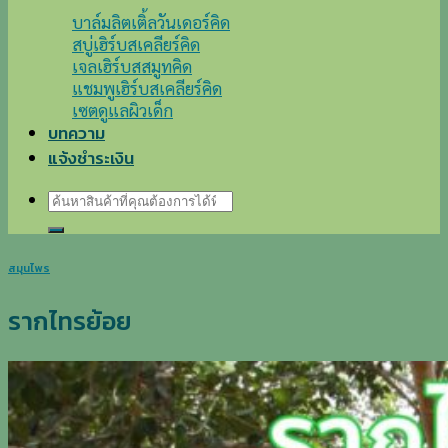
บาล์มลิตเติ้ลวันเดอร์คิด
สบู่เฮิร์บสเคลียร์คิด
เจลเฮิร์บสสมูทคิด
แชมพูเฮิร์บสเคลียร์คิด
เซตดูแลผิวเด็ก
บทความ
แจ้งชำระเงิน
ค้นหา:
สมุนไพร
รากไทรย้อย