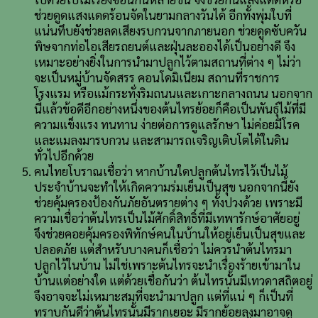
ช่วยดูดแสงแดดร้อนจัดในยามกลางวันได้ อีกทั้งพุ่มใบที่
แน่นทึบยังช่วยลดเสียงรบกวนจากภายนอก ช่วยดูดซับควัน
พิษจากท่อไอเสียรถยนต์และฝุ่นละอองได้เป็นอย่างดี จึง
เหมาะอย่างยิ่งในการนำมาปลูกไว้ตามสถานที่ต่าง ๆ ไม่ว่า
จะเป็นหมู่บ้านจัดสรร คอนโดมิเนียม สถานที่ราชการ
โรงแรม หรือแม้กระทั่งริมถนนและเกาะกลางถนน นอกจาก
นี้แล้วข้อดีอีกอย่างหนึ่งของต้นไทรย้อยก็คือเป็นพันธุ์ไม้ที่มี
ความแข็งแรง ทนทาน ง่ายต่อการดูแลรักษา ไม่ค่อยมีโรค
และแมลงมารบกวน และสามารถเจริญเติบโตได้ในดิน
ทั่วไปอีกด้วย
คนไทยโบราณเชื่อว่า หากบ้านใดปลูกต้นไทรไว้เป็นไม้
ประจำบ้านจะทำให้เกิดความร่มเย็นเป็นสุข นอกจากนี้ยัง
ช่วยคุ้มครองป้องกันภัยอันตรายต่าง ๆ ทั้งปวงด้วย เพราะมี
ความเชื่อว่าต้นไทรเป็นไม้ศักดิ์สิทธิ์ที่มีเทพารักษ์อาศัยอยู่
จึงช่วยคอยคุ้มครองพิทักษ์คนในบ้านให้อยู่เย็นเป็นสุขและ
ปลอดภัย แต่สำหรับบางคนก็เชื่อว่า ไม่ควรนำต้นไทรมา
ปลูกไว้ในบ้าน ไม่ใช่เพราะต้นไทรจะนำเรื่องร้ายเข้ามาใน
บ้านแต่อย่างใด แต่ด้วยเชื่อกันว่า ต้นไทรนั้นมีเทวดาสถิตอยู่
จึงอาจจะไม่เหมาะสมที่จะนำมาปลูก แต่ที่แน่ ๆ ก็เป็นที่
ทราบกันดีว่าต้นไทรนั้นมีรากเยอะ มีรากย้อยลงมาอาจดู