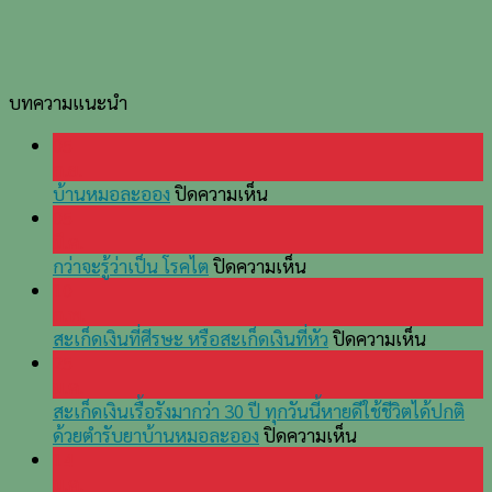
บทความแนะนำ
05
ก.ย.
บน
บ้านหมอละออง
ปิดความเห็น
บ้านหมอ
05
ละออง
มี.ค.
บน
กว่าจะรู้ว่าเป็น โรคไต
ปิดความเห็น
กว่า
10
จะ
ก.พ.
รู้
บน
สะเก็ดเงินที่ศีรษะ หรือสะเก็ดเงินที่หัว
ปิดความเห็น
ว่า
สะเก็ด
25
เป็น
เงิน
ม.ค.
โรค
ที่
สะเก็ดเงินเรื้อรังมากว่า 30 ปี ทุกวันนี้หายดีใช้ชีวิตได้ปกติ
ไต
บน
ศีรษะ
ด้วยตำรับยาบ้านหมอละออง
ปิดความเห็น
สะเก็ด
หรือ
14
เงิน
สะเก็ด
ม.ค.