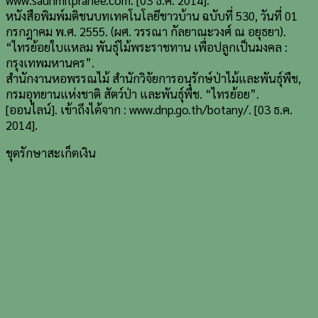
www.saunmitpranee.com. [03 ธ.ค. 2014].
หนังสือพิมพ์มติชนบทเทคโนโลยีชาวบ้าน ฉบับที่ 530, วันที่ 01
กรกฎาคม พ.ศ. 2555. (ผศ. วรรณา กัลยาณะวงศ์ ณ อยุธยา).
“ไทรย้อยใบแหลม พันธุ์ไม้พระราชทาน เพื่อปลูกเป็นมงคล :
กรุงเทพมหานคร”.
สำนักงานหอพรรณไม้ สำนักวิจัยการอนุรักษ์ป่าไม้และพันธุ์พืช,
กรมอุทยานแห่งชาติ สัตว์ป่า และพันธุ์พืช. “ไทรย้อย”.
[ออนไลน์]. เข้าถึงได้จาก : www.dnp.go.th/botany/. [03 ธ.ค.
2014].
ชุดรักษาสะเก็ดเงิน