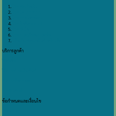
ปกติ
โรค สะเก็ดเงิน
ด้วย
โรค ไต เบาหวาน
ตำรับ
โรค กรดไหลย้อน
ยา
โรค ริดสีดวงทวาร
บ้านหมอ
โรค หัวใจ
ละออง
โรค ปวดเมื่อย/ปวดข้อ
ผลิตภัณฑ์ดูแลผิวสำหรับเด็ก
บริการลูกค้า
วิธีสั่งซื้อ
วิธีการชำระเงินสินค้า
คำถามที่พบบ่อย
การคืนสินค้า
ข้อกำหนดและเงื่อนไข
เกี่ยวกับเรา