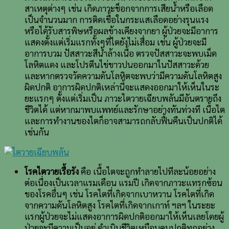
สาเหตุต่างๆ เช่น เกิดภาวะช็อกจากการเสียน้ำหรือเลือด
เป็นจำนวนมาก การติดเชื้อในกระแสเลือดอย่างรุนแรง
หรือได้รับสารพิษหรือผลข้างเคียงจากยา ผู้ป่วยจะมีอาการ
แสดงตั้งแต่เริ่มแรกทั้งๆที่ไตยังไม่เสื่อม เช่น ผู้ป่วยจะมี
อาการบวม ปัสสาวะสีน้ำล้างเนื้อ ตรวจปัสสาวะจะพบเม็ด
โลหิตแดง และโปรตีนไข่ขาวปนออกมาในปัสสาวะด้วย
และหากตรวจวัดความดันโลหิตจะพบว่ามีความดันโลหิตสูง
ผิดปกติ อาการผิดปกติเหล่านี้จะแสดงออกมาให้เห็นในระ
ยะแรกๆ ตั้งแต่เริ่มเป็น ภาวะไตวายเฉียบพลันมีอันตรายถึง
ชีวิตได้ แต่หากมาพบแพทย์และรักษาอย่างทันท่วงที เนื้อไต
และการทำงานของไตก็อาจสามารถกลับฟื้นคืนเป็นปกติได้
เช่นกัน
โรคไตวายเรื้อรัง
คือ เนื้อไตจะถูกทำลายไปทีละน้อยอย่าง
ต่อเนื่องเป็นเวลาแรมเดือน แรมปี เกิดจากภาวะแทรกซ้อน
ของโรคอื่นๆ เช่น โรคไตที่เกิดจากเบาหวาน โรคไตที่เกิด
จากความดันโลหิตสูง โรคไตที่เกิดจากเกาท์ ฯลฯ ในระยะ
แรกผู้ป่วยจะไม่แสดงอาการผิดปกติออกมาให้เห็นเลยโดยผู้
ป่วยจะมีความเป็นอยู่ ดำเนินชีวิตเหมือนคนปกติทุกอย่าง