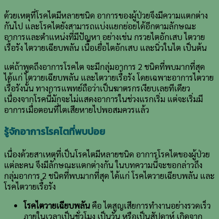
ด้วยเหตุที่โรคไตมีหลายชนิด อาการของผู้ป่วยจึงมีความแตกต่าง
กันไป และโรคไตยังสามารถแบ่งแยกย่อยได้อีกตามลักษณะ
อาการและตำแหน่งที่มีปัญหา อย่างเช่น กรวยไตอักเสบ ไตวาย
เรื้อรัง ไตวายเฉียบพลัน เนื้อเยื่อไตอักเสบ และนิ่วในไต เป็นต้น
แต่ถ้าพูดถึงอาการโรคไต จะมีกลุ่มอาการ 2 ชนิดที่พบมากที่สุด
ได้แก่ ไตวายเฉียบพลัน และไตวายเรื้อรัง โดยเฉพาะอาการไตวาย
เรื้อรังนั้น ทางการแพทย์ถือว่าเป็นฆาตรกรเงียบเลยทีเดียว
เนื่องจากโรคนี้มักจะไม่แสดงอาการในช่วงแรกเริ่ม แต่จะเริ่มมี
อาการเมื่อตอนที่ไตเสียหายไปพอสมควรแล้ว
รู้จักอาการโรคไตที่พบบ่อย
เนื่องด้วยสาเหตุที่เป็นโรคไตมีหลายชนิด อาการโรคไตของผู้ป่วย
แต่ละคน จึงมีลักษณะแตกต่างกัน ในบทความนี้จะขอกล่าวถึง
กลุ่มอาการ 2 ชนิดที่พบมากที่สุด ได้แก่ โรคไตวายเฉียบพลัน และ
โรคไตวายเรื้อรัง
โรคไตวายเฉียบพลัน
คือ ไตสูญเสียการทำงานอย่างรวดเร็ว
ภายในเวลาเป็นชั่วโมง เป็นวัน หรือเป็นสัปดาห์ เกิดจาก