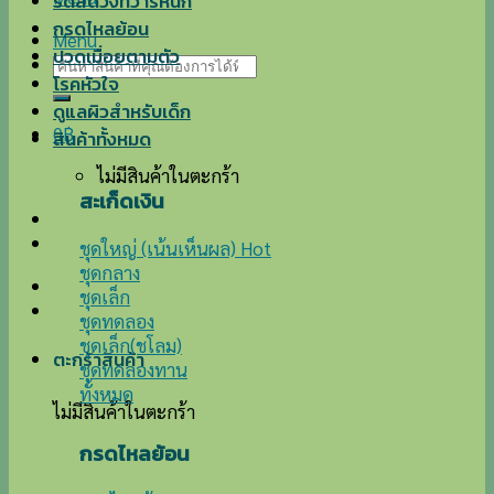
ริดสีดวงทวารหนัก
กรดไหลย้อน
Menu
ปวดเมื่อยตามตัว
ค้นหา:
โรคหัวใจ
ดูแลผิวสำหรับเด็ก
0
฿
สินค้าทั้งหมด
ไม่มีสินค้าในตะกร้า
สะเก็ดเงิน
ชุดใหญ่ (เน้นเห็นผล)
ชุดกลาง
ชุดเล็ก
ชุดทดลอง
ชุดเล็ก(ชโลม)
ตะกร้าสินค้า
ชุดทดลองทาน
ทั้งหมด
ไม่มีสินค้าในตะกร้า
กรดไหลย้อน