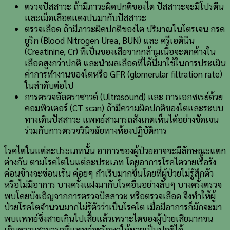
ตรวจปัสสาวะ ถ้ามีภาวะผิดปกติของไต ปัสสาวะจะมีโปรตีน
และเม็ดเลือดแดงปนมากับปัสสาวะ
ตรวจเลือด ถ้ามีภาวะผิดปกติของไต ปริมาณไนโตรเจน กรด
ยูริก (Blood Nitrogen Urea, BUN) และ ครีเอตินิน
(Creatinine, Cr) ที่เป็นของเสียจากกล้ามเนื้อจะตกค้างใน
เลือดสูงกว่าปกติ และนำผลเลือดที่ได้นี้มาใช้ในการประเมิน
ค่าการทำงานของไตหรือ GFR (glomerular filtration rate)
ในลำดับต่อไป
การตรวจอัลตราซาวด์ (Ultrasound) และ การเอกซเรย์ด้วย
คอมพิวเตอร์ (CT scan) ถ้ามีความผิดปกติของไตและระบบ
ทางเดินปัสสาวะ แพทย์สามารถสังเกตเห็นได้อย่างชัดเจน
ร่วมกับการตรวจวินิจฉัยทางห้องปฏิบัติการ
โรคไตในแต่ละประเภทนั้น อาการของผู้ป่วยอาจจะมีลักษณะแตก
ต่างกัน ตามโรคไตในแต่ละประเภท โดยอาการโรคไตวายเรื้อรัง
ค่อนข้างจะซ่อนเร้น ค่อยๆ กำเริบมากขึ้นโดยที่ผู้ป่วยไม่รู้สึกตัว
หรือไม่มีอาการ บางครั้งแฝงมากับโรคอื่นอย่างลับๆ บางครั้งตรวจ
พบโดยบังเอิญจากการตรวจปัสสาวะ หรือตรวจเลือด จึงทำให้ผู้
ป่วยโรคไตจำนวนมากไม่รู้ตัวว่าเป็นโรคไต เมื่อมีอาการก็มักจะมา
พบแพทย์ซึ่งสายเกินไปเสียแล้วเพราะไตของผู้ป่วยเสียมากจน
เกินความสามารถที่แพทย์จะรักษาให้หายเป็นปกติได้