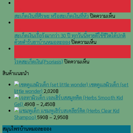
กว่า
10
จะ
ก.พ.
รู้
บน
สะเก็ดเงินที่ศีรษะ หรือสะเก็ดเงินที่หัว
ปิดความเห็น
ว่า
สะเก็ด
25
เป็น
เงิน
ม.ค.
โรค
ที่
สะเก็ดเงินเรื้อรังมากว่า 30 ปี ทุกวันนี้หายดีใช้ชีวิตได้ปกติ
ไต
บน
ศีรษะ
ด้วยตำรับยาบ้านหมอละออง
ปิดความเห็น
สะเก็ด
หรือ
14
เงิน
สะเก็ด
ม.ค.
บน
เรื้อรัง
เงิน
โรคสะเก็ดเงิน(Psoriasis)
ปิดความเห็น
โรค
มากว่า
ที่
สินค้าแนะนำ
สะเก็ด
30
หัว
เงิน(Psoriasis)
ปี
เซตดูแลผิวเด็ก (set
ทุก
little wonder)
2,020
฿
วัน
เจลเฮิร์บสสมูทคิด (Herbs Smooth Kid
นี้
Gel)
490
฿
–
2,450
฿
หาย
แชมพูเฮิร์บสเคลียร์คิด (Herbs Clear Kid
ดี
Shampoo)
590
฿
–
2,950
฿
ใช้
ชีวิต
สมุนไพรบ้านหมอละออง
ได้