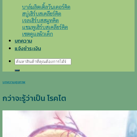
บาล์มลิตเติ้ลวันเดอร์คิด
สบู่เฮิร์บสเคลียร์คิด
เจลเฮิร์บสสมูทคิด
แชมพูเฮิร์บสเคลียร์คิด
เซตดูแลผิวเด็ก
บทความ
แจ้งชำระเงิน
ค้นหา:
บทความสุขภาพ
กว่าจะรู้ว่าเป็น โรคไต