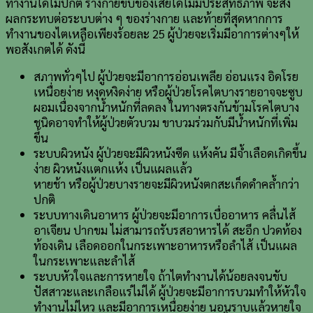
ทำงานได้ไม่ปกติ ร่างกายขับของเสียได้ไม่มีประสิทธิภาพ จะส่ง
ผลกระทบต่อระบบต่าง ๆ ของร่างกาย และท้ายที่สุดหากการ
ทำงานของไตเหลือเพียงร้อยละ 25 ผู้ป่วยจะเริ่มมีอาการต่างๆให้
พอสังเกตได้ ดังนี้
สภาพทั่วๆไป ผู้ป่วยจะมีอาการอ่อนเพลีย อ่อนแรง อิดโรย
เหนื่อยง่าย หงุดหงิดง่าย หรือผู้ป่วยโรคไตบางรายอาจจะซูบ
ผอมเนื่องจากน้ำหนักที่ลดลง ในทางตรงกันข้ามโรคไตบาง
ชนิดอาจทำให้ผู้ป่วยตัวบวม ขาบวมร่วมกับมีน้ำหนักที่เพิ่ม
ขึ้น
ระบบผิวหนัง ผู้ป่วยจะมีผิวหนังซีด แห้งคัน มีจ้ำเลือดเกิดขึ้น
ง่าย ผิวหนังแตกแห้ง เป็นแผลแล้ว
หายช้า หรือผู้ป่วยบางรายจะมีผิวหนังตกสะเก็ดดำคล้ำกว่า
ปกติ
ระบบทางเดินอาหาร ผู้ป่วยจะมีอาการเบื่ออาหาร คลื่นไส้
อาเจียน ปากขม ไม่สามารถรับรสอาหารได้ สะอึก ปวดท้อง
ท้องเดิน เลือดออกในกระเพาะอาหารหรือลำไส้ เป็นแผล
ในกระเพาะและลำไส้
ระบบหัวใจและการหายใจ ถ้าไตทำงานได้น้อยลงจนขับ
ปัสสาวะและเกลือแร่ไม่ได้ ผู้ป่วยจะมีอาการบวมทำให้หัวใจ
ทำงานไม่ไหว และมีอาการเหนื่อยง่าย นอนราบแล้วหายใจ