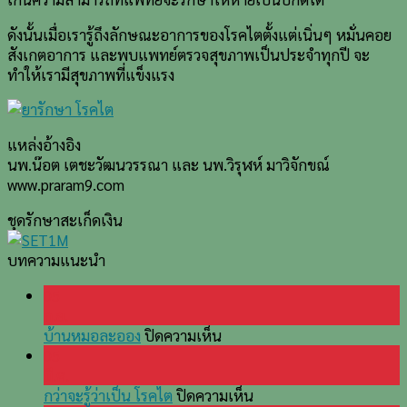
ดังนั้นเมื่อเรารู้ถึงลักษณะอาการของโรคไตตั้งแต่เนิ่นๆ หมั่นคอย
สังเกตอาการ และพบแพทย์ตรวจสุขภาพเป็นประจำทุกปี จะ
ทำให้เรามีสุขภาพที่แข็งแรง
แหล่งอ้างอิง
นพ.น๊อต เตชะวัฒนวรรณา และ นพ.วิรุฬห์ มาวิจักขณ์
www.praram9.com
ชุดรักษาสะเก็ดเงิน
บทความแนะนำ
05
ก.ย.
บน
บ้านหมอละออง
ปิดความเห็น
บ้านหมอ
05
ละออง
มี.ค.
บน
กว่าจะรู้ว่าเป็น โรคไต
ปิดความเห็น