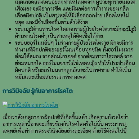
เม็ดเลือดแดงได้น้อยลง ทำให้โลหิตจาง ผู้ป่วยทุกรายเมื่อไต
เสื่อมลง จะมีอาการซีด และมีผลต่อการทำงานของเกล็ด
เลือดผิดปกติ เป็นสาเหตุให้มีเลือดออกง่าย เลือดไหลไม่
หยุด และมีจ้ำเลือดขึ้นตามตัวได้ง่าย
ระบบภูมิต้านทานโรค โดยเฉพาะผู้ป่วยโรคไตวายมักจะมีภูมิ
ต้านทานโรคต่ำ เป็นสาเหตุให้ติดเชื้อได้ง่าย
ระบบฮอร์โมนอื่นๆ ในร่างกายผู้ป่วยโรคไตวาย มักจะมีการ
ทำงานที่ผิดปกติของฮอร์โมนเกือบทุกชนิด ทั้งฮอร์โมนจาก
ต่อมใต้สมอง จากต่อมไธรอยด์ จากต่อมพาราไธรอยด์ จาก
ต่อมหมวกไต ฮอร์โมนจากรังไข่เพศหญิง ทำให้ประจำเดือน
ผิดปกติ หรือฮอร์โมนจากลูกอัณฑะในเพศชาย ทำให้เป็น
หมันและเสื่อมสมรรถภาพทางเพศ
การวินิจฉัย รู้ทันอาการโรคไต
เมื่อเราสังเกตอาการผิดปกติที่เกิดขึ้นแล้ว เกิดความกังวลใจว่า
อาการเหล่านี้อาจจะเกี่ยวข้องกับโรคไตหรือไม่นั้น ควรมาพบ
แพทย์เพื่อทำการตรวจวินิจฉัยอย่างละเอียด ด้วยวิธีดังต่อไปนี้