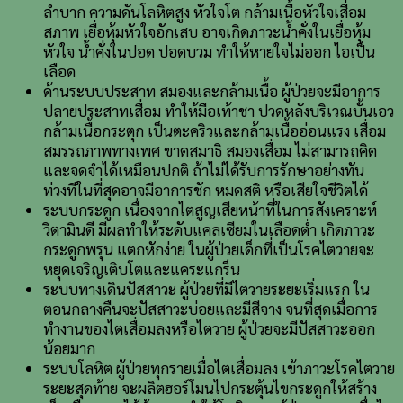
ลำบาก ความดันโลหิตสูง หัวใจโต กล้ามเนื้อหัวใจเสื่อม
สภาพ เยื่อหุ้มหัวใจอักเสบ อาจเกิดภาวะน้ำคั่งในเยื่อหุ้ม
หัวใจ น้ำคั่งในปอด ปอดบวม ทำให้หายใจไม่ออก ไอเป็น
เลือด
ด้านระบบประสาท สมองและกล้ามเนื้อ ผู้ป่วยจะมีอาการ
ปลายประสาทเสื่อม ทำให้มือเท้าชา ปวดหลังบริเวณบั้นเอว
กล้ามเนื้อกระตุก เป็นตะคริวและกล้ามเนื้ออ่อนแรง เสื่อม
สมรรถภาพทางเพศ ขาดสมาธิ สมองเสื่อม ไม่สามารถคิด
และจดจำได้เหมือนปกติ ถ้าไม่ได้รับการรักษาอย่างทัน
ท่วงทีในที่สุดอาจมีอาการชัก หมดสติ หรือเสียใจชีวิตได้
ระบบกระดูก เนื่องจากไตสูญเสียหน้าที่ในการสังเคราะห์
วิตามินดี มีผลทำให้ระดับแคลเซียมในเลือดต่ำ เกิดภาวะ
กระดูกพรุน แตกหักง่าย ในผู้ป่วยเด็กที่เป็นโรคไตวายจะ
หยุดเจริญเติบโตและแคระแกร็น
ระบบทางเดินปัสสาวะ ผู้ป่วยที่มีไตวายระยะเริ่มแรก ใน
ตอนกลางคืนจะปัสสาวะบ่อยและมีสีจาง จนที่สุดเมื่อการ
ทำงานของไตเสื่อมลงหรือไตวาย ผู้ป่วยจะมีปัสสาวะออก
น้อยมาก
ระบบโลหิต ผู้ป่วยทุกรายเมื่อไตเสื่อมลง เข้าภาวะโรคไตวาย
ระยะสุดท้าย จะผลิตฮอร์โมนไปกระตุ้นไขกระดูกให้สร้าง