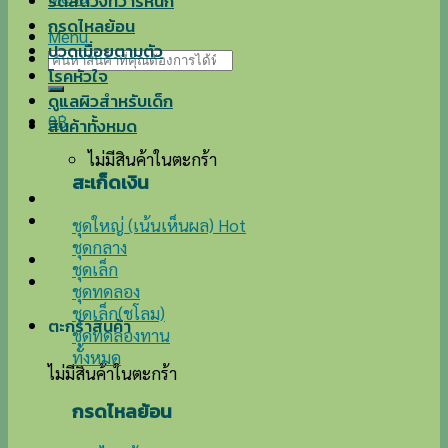
ริดสีดวงทวารหนัก
กรดไหลย้อน
Menu
ปวดเมื่อยตามตัว
ค้นหา:
โรคหัวใจ
ดูแลผิวสำหรับเด็ก
0
฿
สินค้าทั้งหมด
ไม่มีสินค้าในตะกร้า
สะเก็ดเงิน
ชุดใหญ่ (เน้นเห็นผล)
ชุดกลาง
ชุดเล็ก
ชุดทดลอง
ชุดเล็ก(ชโลม)
ตะกร้าสินค้า
ชุดทดลองทาน
ทั้งหมด
ไม่มีสินค้าในตะกร้า
กรดไหลย้อน