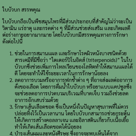
ใบบัวบก สรรพคุณ
ใบบัวบกถือเป็นพืชสมุนไพรที่มีส่วนประกอบที่สำคัญไม่ว่าจะเป็น
วิตามิน แร่ธาตุ และกรดต่าง ๆ ที่มีส่วนช่วยส่งเสริม และเกิดผลดี
ต่อร่างกายอยากมากมาย โดยใบบัวบกมีสรรพคุณทางการรักษา
ดังต่อไปนี้
ช่วยในการสมานแผล และรักษาโรคผิวหนังบางชนิดด้วย
สารเคมีที่มีชื่อว่า “ไตเตอร์ปิโนอิดส์ (triterpenoids)” ในใบ
บัวบกซึ่งช่วยเพิ่มการไหลเวียนของโลหิตทำให้สมานแผลได้
ดี โดยจะทำให้ใช้ระยะเวลาในการรักษาน้อยลง
ลดอาการบวมหรืออาการฟกช้ำต่าง ๆ ที่อาจส่งผลต่ออาการ
คั่งของเลือด โดยการดื่มน้ำใบบัวบก หรือยาแบบแคปซูลซึ่ง
จะช่วยลดอาการปวดบวมบริเวณที่บาดเจ็บ รวมถึงช่วยลด
อาการอักเสบร่วมด้วย
รักษาเส้นเลือดขอด ซึ่งเป็นหนึ่งในปัญหาสุขภาพที่ไม่ควร
ปล่อยทิ้งไว้เป็นเวลานาน โดยใบบัวบกสามารถช่วยกระตุ้น
ให้เกิดการสร้างคอลลาเจน และอิลาสตินเกี่ยวกับเนื้อเยื่อ
ทำให้เกิดเส้นเลือดขอดได้น้อยลง
บำรุงเส้นผมและหนังศีรษะ ซึ่งอาจจะพบเห็นได้จาก