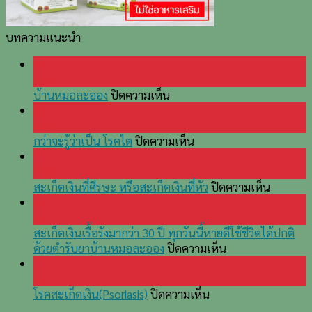
บทความแนะนำ
05
ก.ย.
บน
บ้านหมอละออง
ปิดความเห็น
บ้านหมอ
05
ละออง
มี.ค.
บน
กว่าจะรู้ว่าเป็น โรคไต
ปิดความเห็น
กว่า
10
จะ
ก.พ.
รู้
บน
สะเก็ดเงินที่ศีรษะ หรือสะเก็ดเงินที่หัว
ปิดความเห็น
ว่า
สะเก็ด
25
เป็น
เงิน
ม.ค.
โรค
ที่
สะเก็ดเงินเรื้อรังมากว่า 30 ปี ทุกวันนี้หายดีใช้ชีวิตได้ปกติ
ไต
บน
ศีรษะ
ด้วยตำรับยาบ้านหมอละออง
ปิดความเห็น
สะเก็ด
หรือ
14
เงิน
สะเก็ด
ม.ค.
บน
เรื้อรัง
เงิน
โรคสะเก็ดเงิน(Psoriasis)
ปิดความเห็น
โรค
มากว่า
ที่