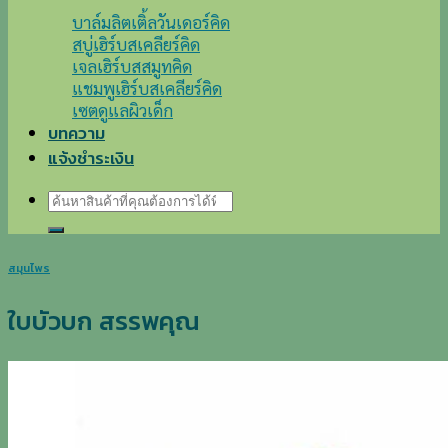
บาล์มลิตเติ้ลวันเดอร์คิด
สบู่เฮิร์บสเคลียร์คิด
เจลเฮิร์บสสมูทคิด
แชมพูเฮิร์บสเคลียร์คิด
เซตดูแลผิวเด็ก
บทความ
แจ้งชำระเงิน
ค้นหา:
สมุนไพร
ใบบัวบก สรรพคุณ