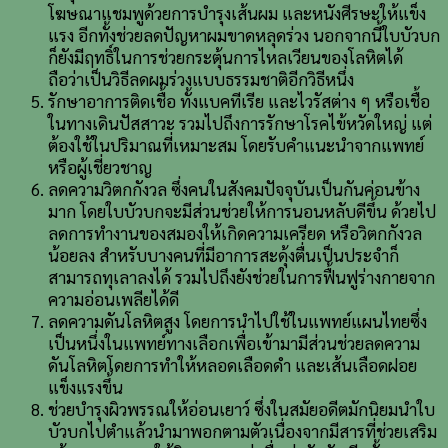
โฆษณาแชมพูด้วยการบำรุงเส้นผม และหนังศีรษะให้แข็ง
แรง อีกทั้งช่วยลดปัญหาผมขาดหลุดร่วง นอกจากนี้ใบบัวบก
ก็ยังมีฤทธิ์ในการช่วยกระตุ้นการไหลเวียนของโลหิตได้
ถือว่าเป็นวิธีลดผมร่วงแบบธรรมชาติอีกวิธีหนึ่ง
รักษาอาการติดเชื้อ ทั้งแบคทีเรีย และไวรัสต่าง ๆ หรือเชื้อ
ในทางเดินปัสสาวะ รวมไปถึงการรักษาโรคไข้หวัดใหญ่ แต่
ต้องใช้ในปริมาณที่เหมาะสม โดยรับคำแนะนำจากแพทย์
หรือผู้เชี่ยวชาญ
ลดความวิตกกังวล ซึ่งคนในสังคมปัจจุบันเป็นกันค่อนข้าง
มาก โดยใบบัวบกจะมีส่วนช่วยให้การนอนหลับดีขึ้น ด้วยไป
ลดการทำงานของสมองให้เกิดความเครียด หรือวิตกกังวล
น้อยลง สำหรับบางคนที่มีอาการสะดุ้งตื่นเป็นประจำก็
สามารถทุเลาลงได้ รวมไปถึงยังช่วยในการฟื้นฟูร่างกายจาก
ความอ่อนเพลียได้ดี
ลดความดันโลหิตสูง โดยการนำไปใช้ในแพทย์แผนไทยซึ่ง
เป็นหนึ่งในแพทย์ทางเลือกเพื่อเข้ามามีส่วนช่วยลดความ
ดันโลหิตโดยการทำให้หลอดเลือดดำ และเส้นเลือดฝอย
แข็งแรงขึ้น
ช่วยบำรุงผิวพรรณให้อ่อนเยาว์ ซึ่งในสมัยอดีตมักนิยมนำใบ
บัวบกไปตำแล้วนำมาพอกตามตัวเนื่องจากมีสารที่ช่วยเสริม