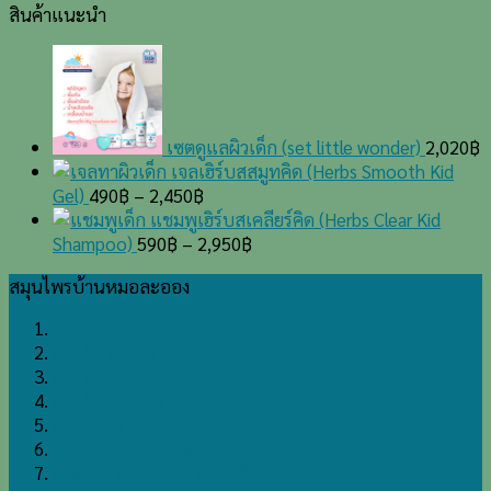
สินค้าแนะนำ
สะเก็ด
30
หัว
เงิน(Psoriasis)
ปี
ทุก
วัน
นี้
หาย
เซตดูแลผิวเด็ก (set little wonder)
2,020
฿
ดี
เจลเฮิร์บสสมูทคิด (Herbs Smooth Kid
ใช้
Gel)
490
฿
–
2,450
฿
ชีวิต
แชมพูเฮิร์บสเคลียร์คิด (Herbs Clear Kid
ได้
Shampoo)
590
฿
–
2,950
฿
ปกติ
ด้วย
สมุนไพรบ้านหมอละออง
ตำรับ
โรค สะเก็ดเงิน
ยา
โรค ไต เบาหวาน
บ้านหมอ
โรค กรดไหลย้อน
ละออง
โรค ริดสีดวงทวาร
โรค หัวใจ
โรค ปวดเมื่อย/ปวดข้อ
ผลิตภัณฑ์ดูแลผิวสำหรับเด็ก