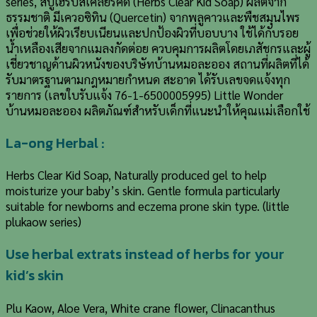
series, สบู่เฮิร์บสเคลียร์คิด (Herbs Clear Kid Soap) ผลิตจาก
ธรรมชาติ มีเควอซิทิน (Quercetin) จากพลูคาวและพืชสมุนไพร
เพื่อช่วยให้ผิวเรียบเนียนและปกป้องผิวที่บอบบาง ใช้ได้กับรอย
น้ำเหลืองเสียจากแมลงกัดต่อย ควบคุมการผลิตโดยเภสัชกรและผู้
เชี่ยวชาญด้านผิวหนังของบริษัทบ้านหมอละออง สถานที่ผลิตที่ได้
รับมาตรฐานตามกฎหมายกำหนด สะอาด ได้รับเลขจดแจ้งทุก
รายการ (เลขใบรับแจ้ง 76-1-6500005995) Little Wonder
บ้านหมอละออง ผลิตภัณฑ์สำหรับเด็กที่แนะนำให้คุณแม่เลือกใช้
La-ong Herbal :
Herbs Clear Kid Soap, Naturally produced gel to help
moisturize your baby’s skin. Gentle formula particularly
suitable for newborns and eczema prone skin type. (little
plukaow series)
Use herbal extrats instead of herbs for your
kid’s skin
Plu Kaow, Aloe Vera, White crane flower, Clinacanthus