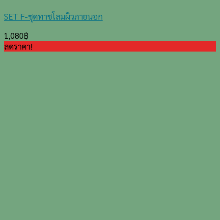
SET F-ชุดทาชโลมผิวภายนอก
1,080
฿
ลดราคา!