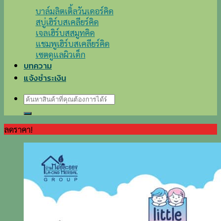
บาล์มลิตเติ้ลวันเดอร์คิด
สบู่เฮิร์บสเคลียร์คิด
เจลเฮิร์บสสมูทคิด
แชมพูเฮิร์บสเคลียร์คิด
เซตดูแลผิวเด็ก
บทความ
แจ้งชำระเงิน
ค้นหา:
ลดราคา!