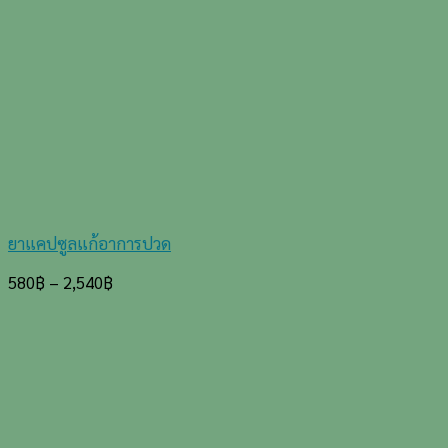
ยาแคปซูลแก้อาการปวด
580
฿
–
2,540
฿