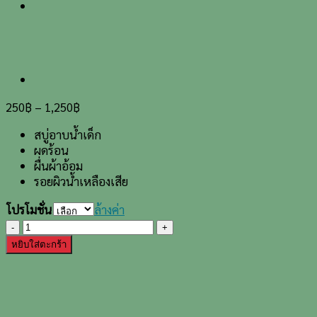
250
฿
–
1,250
฿
สบู่อาบน้ำเด็ก
ผดร้อน
ผื่นผ้าอ้อม
รอยผิวน้ำเหลืองเสีย
โปรโมชั่น
ล้างค่า
จำนวน
สบู่
หยิบใส่ตะกร้า
เฮิร์บส
เคลียร์
คิด
(Herbs