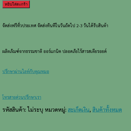
บาล์
หยิบใส่ตะกร้า
ม
สมุนไพร
พลูคาว
จัดส่งฟรีทั่วประเทศ
จัดส่งทันทีในวันถัดไป 2-3 วันได้รับสินค้า
แอ๊ด
วาน
ซ์
ผลิตภัณฑ์จากธรรมชาติ
ออร์แกนิค ปลอดภัยไร้สารสเตียรอยด์
40
กรัม
(Plu
ปรึกษาผ่านไลท์กับคุณหมอ
Kaow
Herbal
Advanced
Balm
โทรสายด่วนปรึกษาเรา
40
รหัสสินค้า:
ไม่ระบุ
หมวดหมู่:
สะเก็ดเงิน
,
สินค้าทั้งหมด
g)
ชิ้น