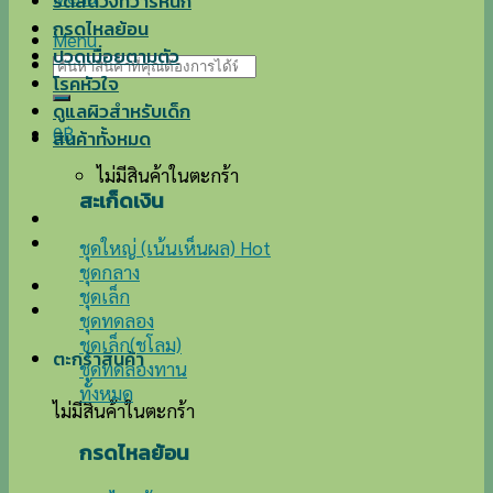
ริดสีดวงทวารหนัก
กรดไหลย้อน
Menu
ปวดเมื่อยตามตัว
ค้นหา:
โรคหัวใจ
ดูแลผิวสำหรับเด็ก
0
฿
สินค้าทั้งหมด
ไม่มีสินค้าในตะกร้า
สะเก็ดเงิน
ชุดใหญ่ (เน้นเห็นผล)
ชุดกลาง
ชุดเล็ก
ชุดทดลอง
ชุดเล็ก(ชโลม)
ตะกร้าสินค้า
ชุดทดลองทาน
ทั้งหมด
ไม่มีสินค้าในตะกร้า
กรดไหลย้อน