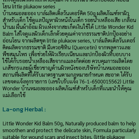
โยน little plukaow series
บ้านหมอละออง บาล์มลิตเติ้ลวันเดอร์คิด 50g ผลิตภัณฑ์ทาผิว
สำหรับเด็ก ใช้ดูแลปัญหาผิวหนังในเด็ก รอยน้ำเหลืองเสีย เกลื้อน
น้ำนม ผื่นผ้าอ้อม ผิวแห้งจากสะเก็ดเงินใช้ได้ Little Wonder Kid
Balm ใส่ใจดูแลผิวเด็กเล็กด้วยคุณค่าจากธรรมชาติปกป้องอย่าง
อ่อนโยน จากผลิตชุด little plukaow series, บาล์มลิตเติ้ลวันเดอร์
คิดผลิตจากธรรมชาติ มีเควอซิทิน (Quercetin) จากพลูคาวและ
พืชสมุนไพร เพื่อช่วยให้ผิวเรียบเนียนและปกป้องผิวที่บอบบาง
ใช้ได้กับรอยน้ำเหลืองเสียจากแมลงกัดต่อย ควบคุมการผลิตโดย
เภสัชกรและผู้เชี่ยวชาญด้านผิวหนังของบริษัทบ้านหมอละออง
สถานที่ผลิตที่ได้รับมาตรฐานตามกฎหมายกำหนด สะอาด ได้รับ
เลขจดแจ้งทุกรายการ (เลขใบรับแจ้ง 76-1-6500015562) Little
Wonder บ้านหมอละออง ผลิตภัณฑ์สำหรับเด็กที่แนะนำให้คุณ
แม่เลือกใช้
La-ong Herbal :
Little Wonder Kid Balm 50g, Naturally produced balm to help
smoothen and protect the delicate skin, Formula particularly
suitable for wound scars and insect bites. (little plukaow