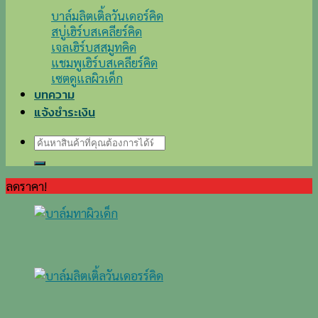
บาล์มลิตเติ้ลวันเดอร์คิด
สบู่เฮิร์บสเคลียร์คิด
เจลเฮิร์บสสมูทคิด
แชมพูเฮิร์บสเคลียร์คิด
เซตดูแลผิวเด็ก
บทความ
แจ้งชำระเงิน
ค้นหา:
ลดราคา!