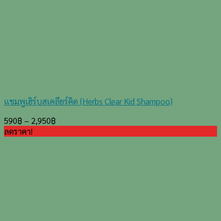
แชมพูเฮิร์บสเคลียร์คิด (Herbs Clear Kid Shampoo)
590
฿
–
2,950
฿
ลดราคา!