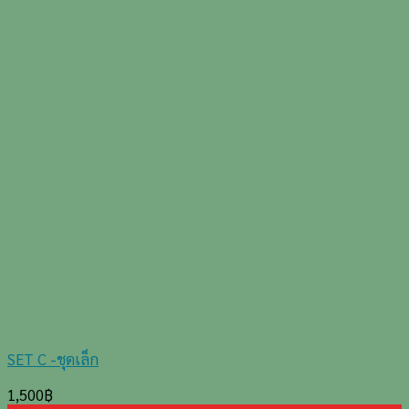
SET C -ชุดเล็ก
1,500
฿