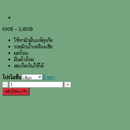
690
฿
–
3,450
฿
ใช้ทาผิวผื่นแพ้ยุงกัด
รอยผิวน้ำเหลืองเสีย
ผดร้อน
ผื่นผ้าอ้อม
สะเก็ดเงินใช้ได้
โปรโมชั่น
ล้างค่า
จำนวน
บาล์
หยิบใส่ตะกร้า
มลิต
เติ้ล
วัน
เด
อร์
คิด