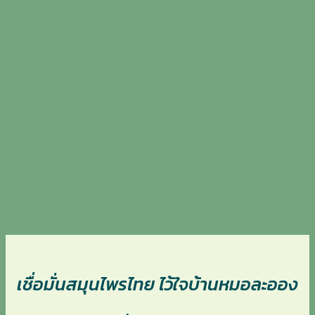
เชื่อมั่นสมุนไพรไทย ไว้ใจบ้านหมอละออง