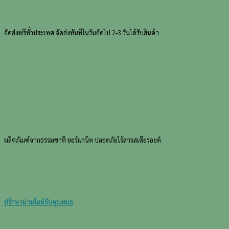
(Little
Wonder
Kid
จัดส่งฟรีทั่วประเทศ
จัดส่งทันทีในวันถัดไป 2-3 วันได้รับสินค้า
Blam)
ชิ้น
ผลิตภัณฑ์จากธรรมชาติ
ออร์แกนิค ปลอดภัยไร้สารสเตียรอยด์
ปรึกษาผ่านไลท์กับคุณหมอ