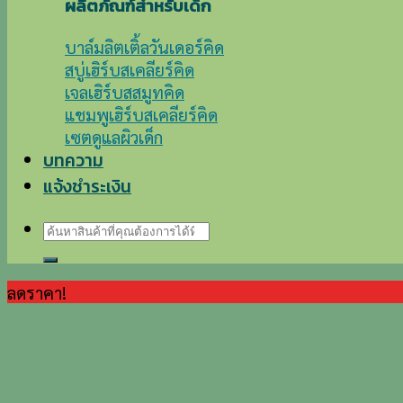
ผลิตภัณฑ์สำหรับเด็ก
บาล์มลิตเติ้ลวันเดอร์คิด
สบู่เฮิร์บสเคลียร์คิด
เจลเฮิร์บสสมูทคิด
แชมพูเฮิร์บสเคลียร์คิด
เซตดูแลผิวเด็ก
บทความ
แจ้งชำระเงิน
ค้นหา:
ลดราคา!