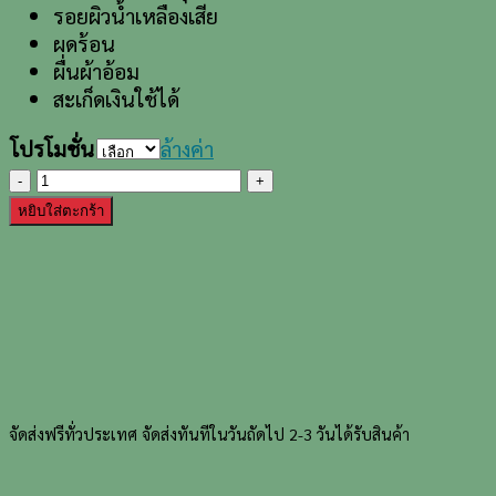
รอยผิวน้ำเหลืองเสีย
ผดร้อน
ผื่นผ้าอ้อม
สะเก็ดเงินใช้ได้
โปรโมชั่น
ล้างค่า
จำนวน
เจล
หยิบใส่ตะกร้า
เฮิร์บส
สมูท
คิด
(Herbs
Smooth
Kid
Gel)
ชิ้น
จัดส่งฟรีทั่วประเทศ
จัดส่งทันทีในวันถัดไป 2-3 วันได้รับสินค้า