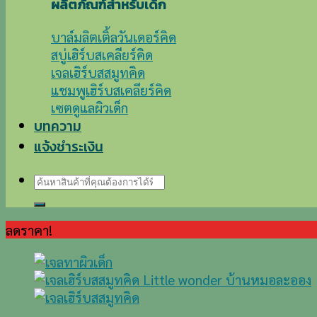
ผลิตภัณฑ์สำหรับเด็ก
บาล์มลิตเติ้ลวันเดอร์คิด
สบู่เฮิร์บสเคลียร์คิด
เจลเฮิร์บสสมูทคิด
แชมพูเฮิร์บสเคลียร์คิด
เซตดูแลผิวเด็ก
บทความ
แจ้งชำระเงิน
ค้นหา:
ลดราคา!