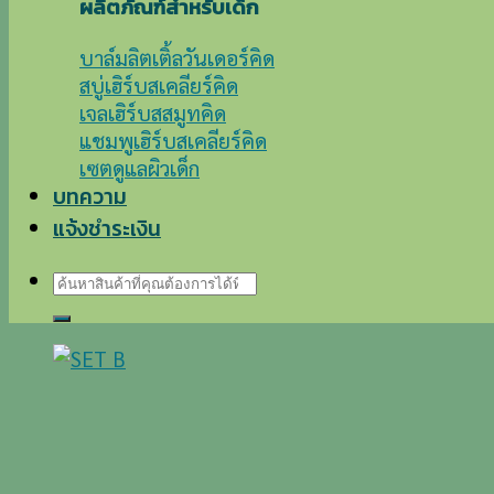
ผลิตภัณฑ์สำหรับเด็ก
บาล์มลิตเติ้ลวันเดอร์คิด
สบู่เฮิร์บสเคลียร์คิด
เจลเฮิร์บสสมูทคิด
แชมพูเฮิร์บสเคลียร์คิด
เซตดูแลผิวเด็ก
บทความ
แจ้งชำระเงิน
ค้นหา: