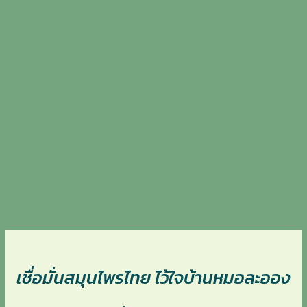
เชื่อมั่นสมุนไพรไทย ไว้ใจบ้านหมอละออง