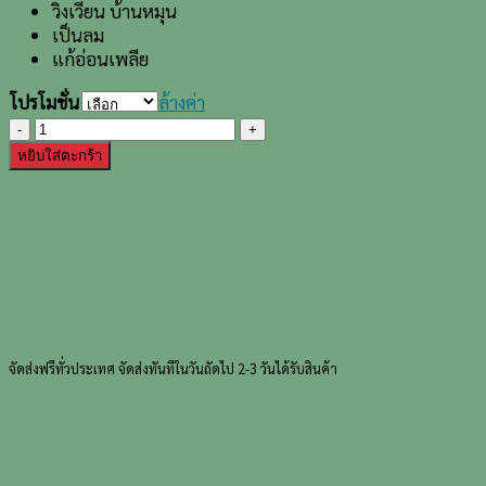
วิงเวียน บ้านหมุน
เป็นลม
แก้อ่อนเพลีย
โปรโมชั่น
ล้างค่า
จำนวน
บำรุง
หยิบใส่ตะกร้า
หัวใจ
แก้
ใจ
สั่น
ชิ้น
จัดส่งฟรีทั่วประเทศ
จัดส่งทันทีในวันถัดไป 2-3 วันได้รับสินค้า