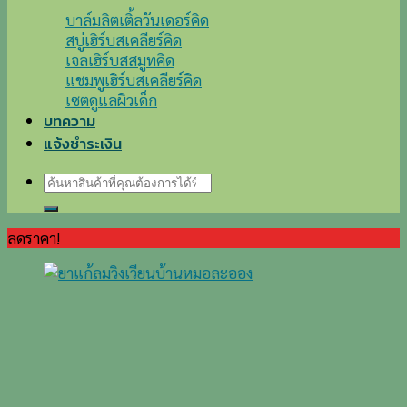
บาล์มลิตเติ้ลวันเดอร์คิด
สบู่เฮิร์บสเคลียร์คิด
เจลเฮิร์บสสมูทคิด
แชมพูเฮิร์บสเคลียร์คิด
เซตดูแลผิวเด็ก
บทความ
แจ้งชำระเงิน
ค้นหา:
ลดราคา!