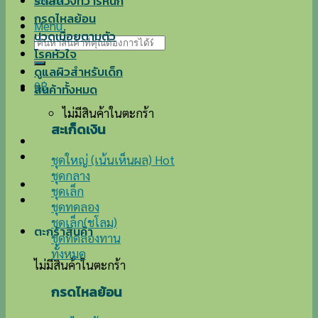
ริดสีดวงทวารหนัก
กรดไหลย้อน
Menu
ปวดเมื่อยตามตัว
ค้นหา:
โรคหัวใจ
ดูแลผิวสำหรับเด็ก
0
฿
สินค้าทั้งหมด
ไม่มีสินค้าในตะกร้า
สะเก็ดเงิน
ชุดใหญ่ (เน้นเห็นผล)
ชุดกลาง
ชุดเล็ก
ชุดทดลอง
ชุดเล็ก(ชโลม)
ตะกร้าสินค้า
ชุดทดลองทาน
ทั้งหมด
ไม่มีสินค้าในตะกร้า
กรดไหลย้อน