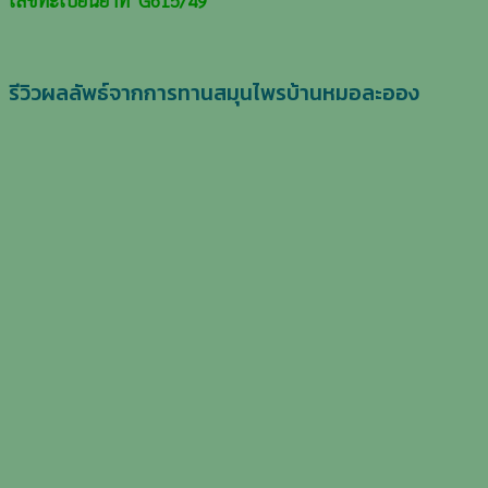
เลขทะเบียนยาที่ G615/49
รีวิวผลลัพธ์จากการทานสมุนไพรบ้านหมอละออง