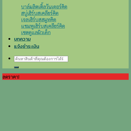
บาล์มลิตเติ้ลวันเดอร์คิด
สบู่เฮิร์บสเคลียร์คิด
เจลเฮิร์บสสมูทคิด
แชมพูเฮิร์บสเคลียร์คิด
เซตดูแลผิวเด็ก
บทความ
แจ้งชำระเงิน
ค้นหา:
ลดราคา!