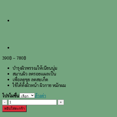
390
฿
–
780
฿
บำรุงผิวพรรณให้เนียนนุ่ม
สมานผิว ลดรอยแผลเป็น
เพื่อลดขุย ลดสะเก็ด
ใช้ได้ทั้งผิวหน้า ผิวกาย หมักผม
โปรโมชั่น
ล้างค่า
จำนวน
น้ำ
หยิบใส่ตะกร้า
มัน