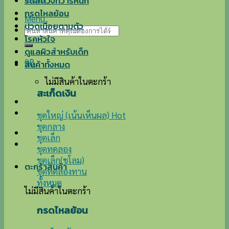
ริดสีดวงทวารหนัก
กรดไหลย้อน
Menu
ปวดเมื่อยตามตัว
ค้นหา:
โรคหัวใจ
ดูแลผิวสำหรับเด็ก
0
฿
สินค้าทั้งหมด
ไม่มีสินค้าในตะกร้า
สะเก็ดเงิน
ชุดใหญ่ (เน้นเห็นผล)
ชุดกลาง
ชุดเล็ก
ชุดทดลอง
ชุดเล็ก(ชโลม)
ตะกร้าสินค้า
ชุดทดลองทาน
ทั้งหมด
ไม่มีสินค้าในตะกร้า
กรดไหลย้อน