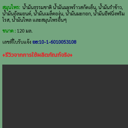
สมุนไพร:
น้ำมันธรรมชาติ น้ำมันมะพร้าวสกัดเย็น, น้ำมันรำข้าว,
น้ำมันอัลมอนด์, น้ำมันเมล็ดองุ่น, น้ำมันมะกอก, น้ำมันอีฟนิ่งพริม
โรส, น้ำมันไพล และสมุนไพรอื่นๆ
ขนาด :
120 มล.
เลขที่ใบรับแจ้ง
อย:10-1-6010053108
♦รีวิวจากการใช้ผลิตภัณฑ์จริง♦