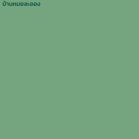
บ้านหมอละออง