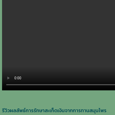
รีวิวผลลัพธ์การรักษาสะเก็ดเงินจากการทานสมุนไพร