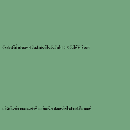
ส
ปา
บำรุง
ผิว
120
มล.
(Moisture
Spa
จัดส่งฟรีทั่วประเทศ
จัดส่งทันทีในวันถัดไป 2-3 วันได้รับสินค้า
Oil
120
ml.)
ชิ้น
ผลิตภัณฑ์จากธรรมชาติ
ออร์แกนิค ปลอดภัยไร้สารสเตียรอยด์