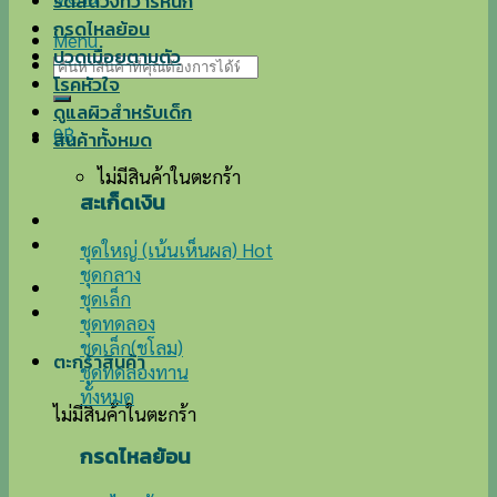
ริดสีดวงทวารหนัก
กรดไหลย้อน
Menu
ปวดเมื่อยตามตัว
ค้นหา:
โรคหัวใจ
ดูแลผิวสำหรับเด็ก
0
฿
สินค้าทั้งหมด
ไม่มีสินค้าในตะกร้า
สะเก็ดเงิน
ชุดใหญ่ (เน้นเห็นผล)
ชุดกลาง
ชุดเล็ก
ชุดทดลอง
ชุดเล็ก(ชโลม)
ตะกร้าสินค้า
ชุดทดลองทาน
ทั้งหมด
ไม่มีสินค้าในตะกร้า
กรดไหลย้อน