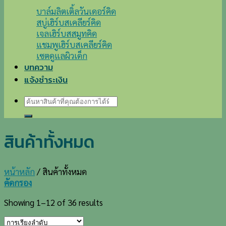
บาล์มลิตเติ้ลวันเดอร์คิด
สบู่เฮิร์บสเคลียร์คิด
เจลเฮิร์บสสมูทคิด
แชมพูเฮิร์บสเคลียร์คิด
เซตดูแลผิวเด็ก
บทความ
แจ้งชำระเงิน
ค้นหา:
สินค้าทั้งหมด
หน้าหลัก
/
สินค้าทั้งหมด
คัดกรอง
Showing 1–12 of 36 results