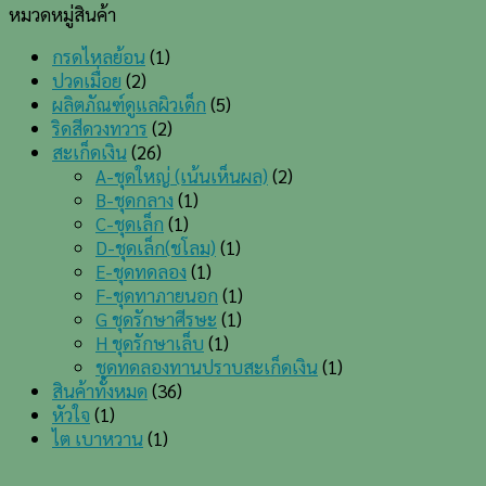
หมวดหมู่สินค้า
กรดไหลย้อน
(1)
ปวดเมื่อย
(2)
ผลิตภัณฑ์ดูแลผิวเด็ก
(5)
ริดสีดวงทวาร
(2)
สะเก็ดเงิน
(26)
A-ชุดใหญ่ (เน้นเห็นผล)
(2)
B-ชุดกลาง
(1)
C-ชุดเล็ก
(1)
D-ชุดเล็ก(ชโลม)
(1)
E-ชุดทดลอง
(1)
F-ชุดทาภายนอก
(1)
G ชุดรักษาศีรษะ
(1)
H ชุดรักษาเล็บ
(1)
ชุดทดลองทานปราบสะเก็ดเงิน
(1)
สินค้าทั้งหมด
(36)
หัวใจ
(1)
ไต เบาหวาน
(1)