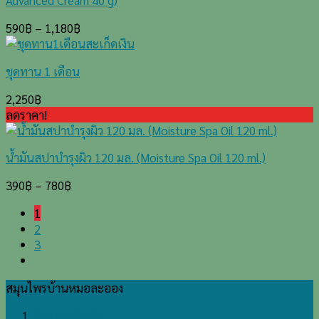
Advanced Cream 40 g)
590
฿
–
1,180
฿
ชุดทาน 1 เดือน
2,250
฿
ลดราคา!
น้ำมันสปาบำรุงผิว 120 มล. (Moisture Spa Oil 120 ml.)
390
฿
–
780
฿
1
2
3
สมุนไพรบ้านหมอละออง
โรค สะเก็ดเงิน