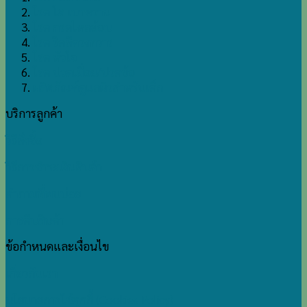
โรค ไต เบาหวาน
โรค กรดไหลย้อน
โรค ริดสีดวงทวาร
โรค หัวใจ
โรค ปวดเมื่อย/ปวดข้อ
ผลิตภัณฑ์ดูแลผิวสำหรับเด็ก
บริการลูกค้า
วิธีสั่งซื้อ
วิธีการชำระเงินสินค้า
คำถามที่พบบ่อย
การคืนสินค้า
ข้อกำหนดและเงื่อนไข
เกี่ยวกับเรา
นโยบายการใช้คุกกี้ (Cookies Policy)