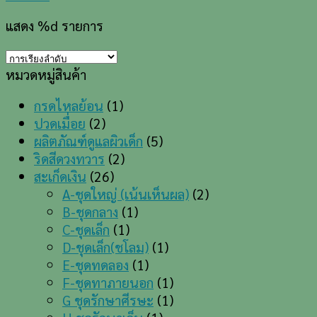
แสดง %d รายการ
หมวดหมู่สินค้า
กรดไหลย้อน
(1)
ปวดเมื่อย
(2)
ผลิตภัณฑ์ดูแลผิวเด็ก
(5)
ริดสีดวงทวาร
(2)
สะเก็ดเงิน
(26)
A-ชุดใหญ่ (เน้นเห็นผล)
(2)
B-ชุดกลาง
(1)
C-ชุดเล็ก
(1)
D-ชุดเล็ก(ชโลม)
(1)
E-ชุดทดลอง
(1)
F-ชุดทาภายนอก
(1)
G ชุดรักษาศีรษะ
(1)