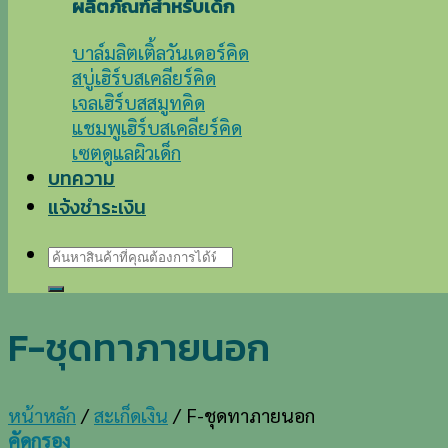
ผลิตภัณฑ์สำหรับเด็ก
บาล์มลิตเติ้ลวันเดอร์คิด
สบู่เฮิร์บสเคลียร์คิด
เจลเฮิร์บสสมูทคิด
แชมพูเฮิร์บสเคลียร์คิด
เซตดูแลผิวเด็ก
บทความ
แจ้งชำระเงิน
ค้นหา:
F-ชุดทาภายนอก
หน้าหลัก
/
สะเก็ดเงิน
/
F-ชุดทาภายนอก
คัดกรอง