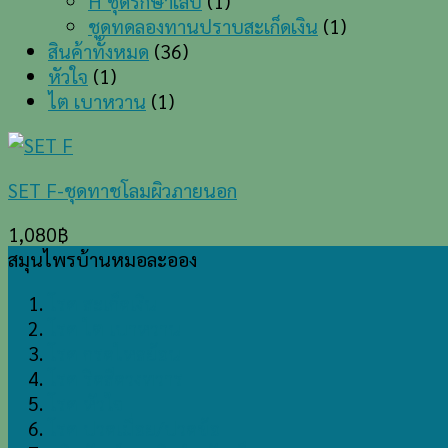
H ชุดรักษาเล็บ
(1)
ชุดทดลองทานปราบสะเก็ดเงิน
(1)
สินค้าทั้งหมด
(36)
หัวใจ
(1)
ไต เบาหวาน
(1)
SET F-ชุดทาชโลมผิวภายนอก
1,080
฿
สมุนไพรบ้านหมอละออง
โรค สะเก็ดเงิน
โรค ไต เบาหวาน
โรค กรดไหลย้อน
โรค ริดสีดวงทวาร
โรค หัวใจ
โรค ปวดเมื่อย/ปวดข้อ