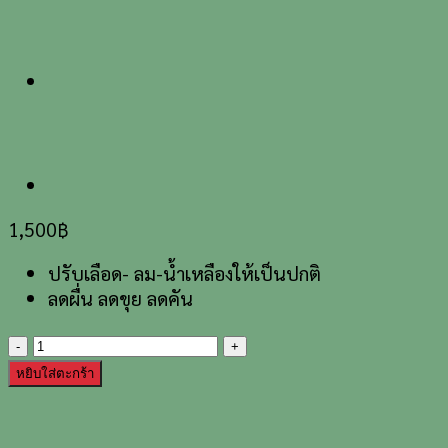
1,500
฿
ปรับเลือด- ลม-น้ำเหลืองให้เป็นปกติ
ลดผื่น ลดขุย ลดคัน
จำนวน
SET
หยิบใส่ตะกร้า
C
-ชุด
เล็ก