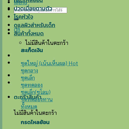
กรดไหลย้อน
Menu
ปวดเมื่อยตามตัว
ค้นหา:
โรคหัวใจ
ดูแลผิวสำหรับเด็ก
0
฿
สินค้าทั้งหมด
ไม่มีสินค้าในตะกร้า
สะเก็ดเงิน
ชุดใหญ่ (เน้นเห็นผล)
ชุดกลาง
ชุดเล็ก
ชุดทดลอง
ชุดเล็ก(ชโลม)
ตะกร้าสินค้า
ชุดทดลองทาน
ทั้งหมด
ไม่มีสินค้าในตะกร้า
กรดไหลย้อน