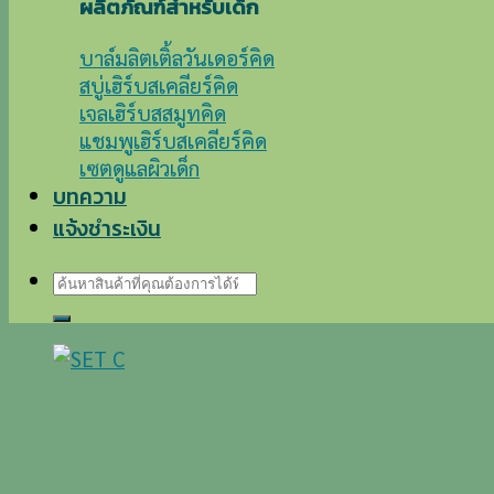
ผลิตภัณฑ์สำหรับเด็ก
บาล์มลิตเติ้ลวันเดอร์คิด
สบู่เฮิร์บสเคลียร์คิด
เจลเฮิร์บสสมูทคิด
แชมพูเฮิร์บสเคลียร์คิด
เซตดูแลผิวเด็ก
บทความ
แจ้งชำระเงิน
ค้นหา: