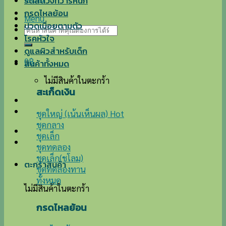
ริดสีดวงทวารหนัก
กรดไหลย้อน
Menu
ปวดเมื่อยตามตัว
ค้นหา:
โรคหัวใจ
ดูแลผิวสำหรับเด็ก
0
฿
สินค้าทั้งหมด
ไม่มีสินค้าในตะกร้า
สะเก็ดเงิน
ชุดใหญ่ (เน้นเห็นผล)
ชุดกลาง
ชุดเล็ก
ชุดทดลอง
ชุดเล็ก(ชโลม)
ตะกร้าสินค้า
ชุดทดลองทาน
ทั้งหมด
ไม่มีสินค้าในตะกร้า
กรดไหลย้อน