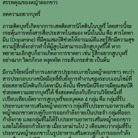
สรรพคุณของหญ้าดอกขาว
ลดความอยากบุหรี่
ภาวะติดบุหรี่เกิดจากการเสพติดสารนิโคตินในบุหรี่ โดยสารนี้จะ
กระตุ้นการหลั่งสารสื่อประสาทในสมอง หนึ่งในนั้น คือ สารโดพา
มีน (Dopamine) ที่มีคุณสมบัติช่วยให้อารมณ์ดีและรู้สึกมีความสุข
ความรู้สึกดังกล่าวทำให้ผู้สูบไม่สามารถเลิกสูบบุหรี่ได้ หาก
พยายามเลิกสูบก็อาจเกิดอาการขาดยา เช่น รู้สึกอยากสูบบุหรี่
อย่างมาก วิตกกังวล หงุดหงิด กระสับกระส่าย เป็นต้น
มีงานวิจัยหนึ่งทำการแยกสารประกอบภายในหญ้าดอกขาว พบว่า
สารประกอบบางชนิดมีฤทธิ์ยับยั้งการทำงานของระบบเอนไซม์ที่
ย่อยสลายนิโคตินกับโดพามีน ดังนั้น พืชชนิดนี้จึงอาจมีคุณสมบัติ
ช่วยลดความอยากบุหรี่ได้ ซึ่งสอดคล้องกับอีกงานวิจัยหนึ่งที่
เปรียบเทียบอัตราการสูบบุหรี่ของบุคคล 4 กลุ่ม คือ กลุ่มที่รับ
ประทานอาหารเสริมหญ้าดอกขาว กลุ่มที่รับประทานอาหารเสริม
หญ้าดอกขาวควบคู่กับการออกกำลังกายเป็นประจำ กลุ่มที่ออก
กำลังกาย และกลุ่มที่ไม่ได้รับประทานอาหารเสริมหญ้าดอกขาว
และไม่ได้ออกกำลังกาย เมื่อเวลาผ่านไป 2 เดือนพบว่ากลุ่มที่รับ
ประทานหญ้าดอกขาวในรูปอาหารเสริมควบคู่กับการออกกำลัง