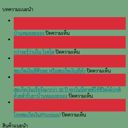
บทความแนะนำ
05
ก.ย.
บน
บ้านหมอละออง
ปิดความเห็น
บ้านหมอ
05
ละออง
มี.ค.
บน
กว่าจะรู้ว่าเป็น โรคไต
ปิดความเห็น
กว่า
10
จะ
ก.พ.
รู้
บน
สะเก็ดเงินที่ศีรษะ หรือสะเก็ดเงินที่หัว
ปิดความเห็น
ว่า
สะเก็ด
25
เป็น
เงิน
ม.ค.
โรค
ที่
สะเก็ดเงินเรื้อรังมากว่า 30 ปี ทุกวันนี้หายดีใช้ชีวิตได้ปกติ
ไต
บน
ศีรษะ
ด้วยตำรับยาบ้านหมอละออง
ปิดความเห็น
สะเก็ด
หรือ
14
เงิน
สะเก็ด
ม.ค.
บน
เรื้อรัง
เงิน
โรคสะเก็ดเงิน(Psoriasis)
ปิดความเห็น
โรค
มากว่า
ที่
สินค้าแนะนำ
สะเก็ด
30
หัว