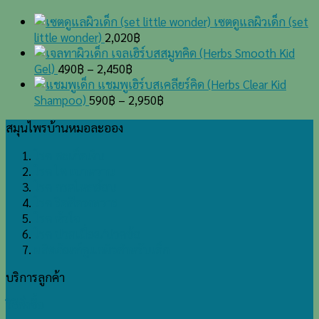
เงิน(Psoriasis)
ปี
เซตดูแลผิวเด็ก (set
ทุก
little wonder)
2,020
฿
วัน
เจลเฮิร์บสสมูทคิด (Herbs Smooth Kid
นี้
Gel)
490
฿
–
2,450
฿
หาย
แชมพูเฮิร์บสเคลียร์คิด (Herbs Clear Kid
ดี
Shampoo)
590
฿
–
2,950
฿
ใช้
ชีวิต
สมุนไพรบ้านหมอละออง
ได้
ปกติ
โรค สะเก็ดเงิน
ด้วย
โรค ไต เบาหวาน
ตำรับ
โรค กรดไหลย้อน
ยา
โรค ริดสีดวงทวาร
บ้านหมอ
โรค หัวใจ
ละออง
โรค ปวดเมื่อย/ปวดข้อ
ผลิตภัณฑ์ดูแลผิวสำหรับเด็ก
บริการลูกค้า
วิธีสั่งซื้อ