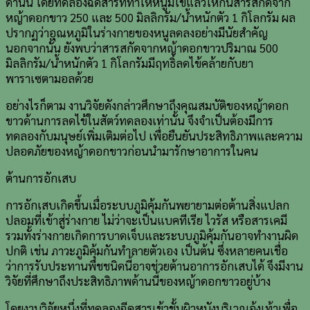
ด้านนี้ โดยทดลองฉีดสารที่ทำให้หนูมีไข้แล้วให้กินสารสกัดจาก
หญ้าดอกขาว 250 และ 500 มิลลิกรัม/น้ำหนักตัว 1 กิโลกรัม ผล
ปรากฏว่าอุณหภูมิในร่างกายของหนูลดลงอย่างมีนัยสำคัญ
นอกจากนั้น ยังพบว่าสารสกัดจากหญ้าดอกขาวปริมาณ 500
มิลลิกรัม/น้ำหนักตัว 1 กิโลกรัมมีฤทธิ์ลดไข้คล้ายกับยา
พาราเซตามอลด้วย
อย่างไรก็ตาม งานวิจัยดังกล่าวศึกษาถึงคุณสมบัติของหญ้าดอก
ขาวด้านการลดไข้ในสัตว์ทดลองเท่านั้น จึงจำเป็นต้องมีการ
ทดลองกับมนุษย์เพิ่มเติมต่อไป เพื่อยืนยันประสิทธิภาพและความ
ปลอดภัยของหญ้าดอกขาวก่อนนำมารักษาอาการในคน
ต้านการอักเสบ
การอักเสบเกิดขึ้นเมื่อระบบภูมิคุ้มกันพยายามต่อต้านสิ่งแปลก
ปลอมที่เข้าสู่ร่างกาย ไม่ว่าจะเป็นแบคทีเรีย ไวรัส หรือสารเคมี
รวมทั้งร่างกายเกิดการบาดเจ็บและระบบภูมิคุ้มกันอาจทำงานผิด
ปกติ เช่น ภาวะภูมิคุ้มกันทำลายตัวเอง เป็นต้น ซึ่งหลายคนเชื่อ
ว่าการรับประทานพืชชนิดนี้อาจช่วยต้านอาการอักเสบได้ จึงมีงาน
วิจัยที่ศึกษาถึงประสิทธิภาพด้านนี้ของหญ้าดอกขาวอยู่บ้าง
โดยงานวิจัยหนึ่งที่ทดลองฉีดสารเข้าชั้นผิวหนังบริเวณอุ้งเท้าเพื่อ