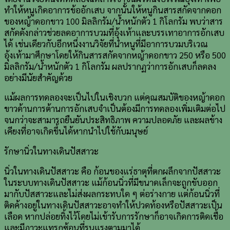
ทำให้หนูเกิดอาการข้ออักเสบ จากนั้นให้หนูกินสารสกัดจากดอก
ของหญ้าดอกขาว 100 มิลลิกรัม/น้ำหนักตัว 1 กิโลกรัม พบว่าสาร
สกัดดังกล่าวช่วยลดอาการบวมที่อุ้งเท้าและบรรเทาอาการอักเสบ
ได้ เช่นเดียวกับอีกหนึ่งงานวิจัยที่นำหนูที่มีอาการบวมบริเวณ
อุ้งเท้ามาศึกษาโดยให้กินสารสกัดจากหญ้าดอกขาว 250 หรือ 500
มิลลิกรัม/น้ำหนักตัว 1 กิโลกรัม ผลปรากฏว่าการอักเสบก็ลดลง
อย่างมีนัยสำคัญด้วย
แม้ผลการทดลองจะเป็นไปในเชิงบวก แต่คุณสมบัติของหญ้าดอก
ขาวด้านการต้านการอักเสบจำเป็นต้องมีการทดลองเพิ่มเติมต่อไป
จนกว่าจะสามารถยืนยันประสิทธิภาพ ความปลอดภัย และผลข้าง
เคียงที่อาจเกิดขึ้นได้หากนำไปใช้กับมนุษย์
รักษานิ่วในทางเดินปัสสาวะ
นิ่วในทางเดินปัสสาวะ คือ ก้อนของแร่ธาตุที่ตกผลึกจากปัสสาวะ
ในระบบทางเดินปัสสาวะ แม้ก้อนนิ่วที่มีขนาดเล็กจะถูกขับออก
มากับปัสสาวะและไม่ส่งผลกระทบใด ๆ ต่อร่างกาย แต่ก้อนนิ่วที่
ติดค้างอยู่ในทางเดินปัสสาวะอาจทำให้ปวดท้องหรือปัสสาวะเป็น
เลือด หากปล่อยทิ้งไว้โดยไม่เข้ารับการรักษาก็อาจเกิดการติดเชื้อ
และมีภาวะแทรกซ้อนที่รุนแรงตามมาได้