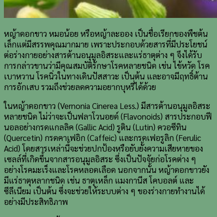
หญ้าดอกขาว หมอน้อย หรือหญ้าละออง เป็นชื่อเรียกของพืชต้น
เล็กแต่มีสรรพคุณมากมาย เพราะประกอบด้วยสารที่มีประโยชน์
ต่อร่างกายอย่างสารต้านอนุมูลอิสระและแร่ธาตุต่าง ๆ จึงได้รับ
การกล่าวขานว่ามีคุณสมบัติรักษาโรคหลายชนิด เช่น ไข้หวัด โรค
เบาหวาน โรคนิ่วในทางเดินปัสสาวะ เป็นต้น และอาจมีฤทธิ์ต้าน
การอักเสบ รวมถึงช่วยลดความอยากบุหรี่ได้ด้วย
ในหญ้าดอกขาว (Vernonia Cinerea Less.) มีสารต้านอนุมูลอิสระ
หลายชนิด ไม่ว่าจะเป็นฟลาโวนอยด์ (Flavonoids) สารประกอบฟี
นอลอย่างกรดแกลลิค (Gallic Acid) รูติน (Lutin) ควอซีทิน
(Quercetin) กรดคาเฟอิก (Caffeic) และกรดเฟอรูลิก (Ferulic
Acid) โดยสารเหล่านี้จะช่วยปกป้องหรือยับยั้งความเสียหายของ
เซลล์ที่เกิดขึ้นจากสารอนุมูลอิสระ ซึ่งเป็นปัจจัยก่อโรคต่าง ๆ
อย่างโรคมะเร็งและโรคหลอดเลือด นอกจากนั้น หญ้าดอกขาวยัง
มีแร่ธาตุหลากชนิด เช่น ธาตุเหล็ก แมงกานีส โคบอลต์ และ
ซีลีเนียม เป็นต้น ซึ่งจะช่วยให้ระบบต่าง ๆ ของร่างกายทำงานได้
อย่างมีประสิทธิภาพ