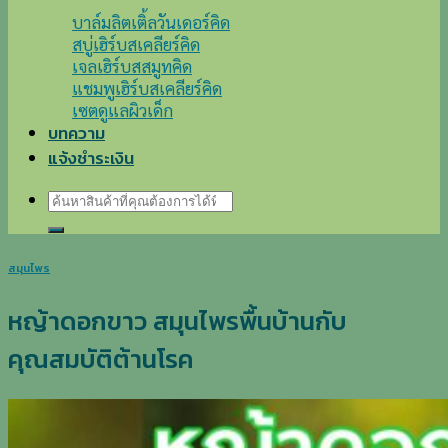
บาล์มลิตเติ้ลวันเดอร์คิด
สบู่เฮิร์บสเคลียร์คิด
เจลเฮิร์บสสมูทคิด
แชมพูเฮิร์บสเคลียร์คิด
เซตดูแลผิวเด็ก
บทความ
แจ้งชำระเงิน
ค้นหา:
สมุนไพร
หญ้าดอกขาว สมุนไพรพื้นบ้านกับ
คุณสมบัติต้านโรค