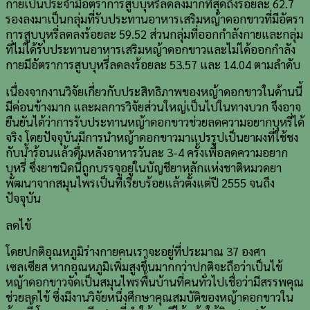
กายเป็นประจำมีอัตราการสูบบุหรี่ลดลงมากที่สุดถึงร้อยละ 62.7
รองลงมาเป็นกลุ่มที่รับประทานอาหารเสริมหญ้าดอกขาวที่มีอัตรา
การสูบบุหรี่ลดลงร้อยละ 59.52 ส่วนกลุ่มที่ออกกำลังกายและกลุ่ม
ที่ไม่ได้รับประทานอาหารเสริมหญ้าดอกขาวและไม่ได้ออกกำลัง
กายมีอัตราการสูบบุหรี่ลดลงร้อยละ 53.57 และ 14.04 ตามลำดับ
เนื่องจากงานวิจัยเกี่ยวกับประสิทธิภาพของหญ้าดอกขาวในด้านนี้
มีค่อนข้างมาก และผลการวิจัยส่วนใหญ่เป็นไปในทางบวก จึงอาจ
ยืนยันได้ว่าการรับประทานหญ้าดอกขาวช่วยลดความอยากบุหรี่ได้
จริง โดยปัจจุบันมีการนำหญ้าดอกขาวมาแปรรูปเป็นยาผงที่ใช้ชง
กับน้ำร้อนแล้วดื่มหลังอาหารวันละ 3-4 ครั้งเพื่อลดความอยาก
บุหรี่ ซึ่งยาชนิดนี้ถูกบรรจุอยู่ในบัญชียาหลักแห่งชาติหมวดยา
พัฒนาจากสมุนไพรเป็นที่เรียบร้อยแล้วตั้งแต่ปี 2555 จนถึง
ปัจจุบัน
ลดไข้
โดยปกติอุณหภูมิร่างกายคนเราจะอยู่ที่ประมาณ 37 องศา
เซลเซียส หากอุณหภูมิเพิ่มสูงขึ้นมากกว่าปกติจะถือว่าเป็นไข้
หญ้าดอกขาวจัดเป็นสมุนไพรพื้นบ้านที่คนทั่วไปเชื่อว่ามีสรรพคุณ
ช่วยลดไข้ ซึ่งมีงานวิจัยหนึ่งศึกษาคุณสมบัติของหญ้าดอกขาวใน