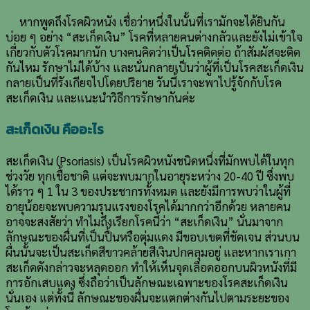
หากพูดถึงโรคผิวหนัง เชื่อว่าหนึ่งในนั้นที่เรามักจะได้ยินกัน
บ่อย ๆ อย่าง “สะเก็ดเงิน” โรคที่หลายคนต่างกลัวและยังไม่เข้าใจ
เกี่ยวกับตัวโรคมากนัก บางคนคิดว่าเป็นโรคติดต่อ ถ้าสัมผัสจะติด
กันไหม รักษาไม่ได้บ้าง และนั่นกลายเป็นว่าผู้ที่เป็นโรคสะเก็ดเงิน
กลายเป็นที่รังเกียจไปโดยปริยาย วันนี้เราจะพาไปรู้จักกับโรค
สะเก็ดเงิน และแนะนำวิธีการรักษากันค่ะ
สะเก็ดเงิน คืออะไร
สะเก็ดเงิน (Psoriasis) เป็นโรคผิวหนังชนิดหนึ่งที่มักพบได้ในทุก
ช่วงวัย ทุกเชื้อชาติ แต่จะพบมากในอายุระหว่าง 20-40 ปี ซึ่งพบ
ได้ราว ๆ 1 ใน 3 ของประชากรทั้งหมด และยังมีการพบว่าในผู้ที่
อายุน้อยจะพบความรุนแรงของโรคได้มากกว่าอีกด้วย หลายคน
อาจจะสงสัยว่า ทำไมถึงเรียกโรคนี้ว่า “สะเก็ดเงิน” นั่นมาจาก
ลักษณะของผื่นที่เป็นปื้นหรือตุ่มแดง มีขอบเขตที่ชัดเจน ส่วนบน
ผื่นนั้นจะเป็นสะเก็ดสีขาวคล้ายสีเงินปกคลุมอยู่ และหากเราเกา
สะเก็ดดังกล่าวจะหลุดออก ทำให้เห็นจุดเลือดออกบนผิวหนังที่มี
การอักเสบแดง ซึ่งถือว่าเป็นลักษณะเฉพาะของโรคสะเก็ดเงิน
นั่นเอง แต่ทั้งนี้ ลักษณะของผื่นจะแตกต่างกันไปตามระยะของ