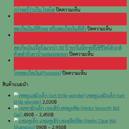
ละออง
มี.ค.
บน
กว่าจะรู้ว่าเป็น โรคไต
ปิดความเห็น
กว่า
10
จะ
ก.พ.
รู้
บน
สะเก็ดเงินที่ศีรษะ หรือสะเก็ดเงินที่หัว
ปิดความเห็น
ว่า
สะเก็ด
25
เป็น
เงิน
ม.ค.
โรค
ที่
สะเก็ดเงินเรื้อรังมากว่า 30 ปี ทุกวันนี้หายดีใช้ชีวิตได้ปกติ
ไต
บน
ศีรษะ
ด้วยตำรับยาบ้านหมอละออง
ปิดความเห็น
สะเก็ด
หรือ
14
เงิน
สะเก็ด
ม.ค.
บน
เรื้อรัง
เงิน
โรคสะเก็ดเงิน(Psoriasis)
ปิดความเห็น
โรค
มากว่า
ที่
สินค้าแนะนำ
สะเก็ด
30
หัว
เงิน(Psoriasis)
ปี
เซตดูแลผิวเด็ก (set
ทุก
little wonder)
2,020
฿
วัน
เจลเฮิร์บสสมูทคิด (Herbs Smooth Kid
นี้
Gel)
490
฿
–
2,450
฿
หาย
แชมพูเฮิร์บสเคลียร์คิด (Herbs Clear Kid
ดี
Shampoo)
590
฿
–
2,950
฿