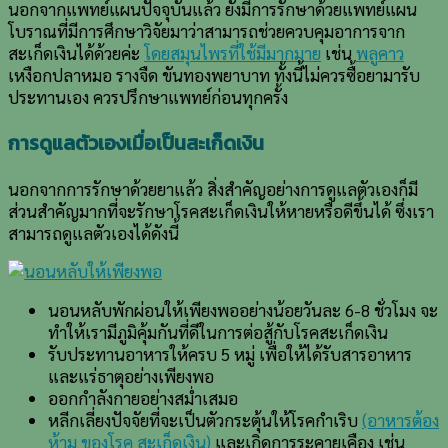
นอกจากแพทย์แผนปัจจุบันแล้ว ยังมีการรักษาด้วยแพทย์แผน
โบราณที่มีการศึกษาวิจัยมาว่าสามารถช่วยควบคุมอาการจาก
สะเก็ดเงินได้ด้วยค่ะ
โดยสมุนไพรที่ใช้มีมากมาย
เช่น
พลูคาว
เหงือกปลาหมอ รางจืด ขันทองพยาบาท ทั้งนี้ไม่ควรซื้อยามารับ
ประทานเอง ควรปรึกษาแพทย์ก่อนทุกครั้ง
การดูแลตัวเองเมื่อเป็นสะเก็ดเงิน
นอกจากการรักษาด้วยยาแล้ว สิ่งสำคัญอย่างการดูแลตัวเองก็มี
ส่วนสำคัญมากที่จะรักษาโรคสะเก็ดเงินให้หายหรือดีขึ้นได้ ซึ่งเรา
สามารถดูแลตัวเองได้ดังนี้
นอนหลับพักผ่อนให้เพียงพออย่างน้อยวันละ 6-8 ชั่วโมง จะ
ทำให้เรามีภูมิคุ้มกันที่ดีในการต่อสู้กับโรคสะเก็ดเงิน
รับประทานอาหารให้ครบ 5 หมู่ เพื่อให้ได้รับสารอาหาร
และแร่ธาตุอย่างเพียงพอ
ออกกำลังกายอย่างสม่ำเสมอ
หลีกเลี่ยงปัจจัยที่จะเป็นตัวกระตุ้นให้โรคกำเริบ
(อาหารต้อง
ห้าม ของโรค สะเก็ดเงิน)
และเกิดการระคายเคือง เช่น