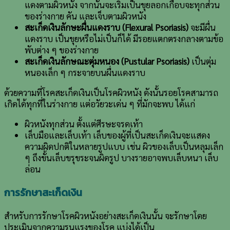
แดงตามผิวหนัง จากนั้นจะเริ่มเป็นขุยลอกเกือบจะทุกส่วน
ของร่างกาย คัน และเจ็บตามผิวหนัง
สะเก็ดเงินลักษะผื่นแดงราบ (Flexural Psoriasis)
จะมีผื่น
แดงราบ เป็นขุยหรือไม่เป็นก็ได้ มีรอยแตกตรงกลางตามข้อ
พับต่าง ๆ ของร่างกาย
สะเก็ดเงินลักษณะตุ่มหนอง (Pustular Psoriasis)
เป็นตุ่ม
หนองเล็ก ๆ กระจายบนผื่นแดงราบ
ด้วยความที่โรคสะเก็ดเงินเป็นโรคผิวหนัง ดังนั้นรอยโรคสามารถ
เกิดได้ทุกที่ในร่างกาย แต่อวัยวะเด่น ๆ ที่มักจะพบ ได้แก่
ผิวหนังทุกส่วน ตั้งแต่ศีรษะจรดเท้า
เล็บมือและเล็บเท้า เล็บของผู้ที่เป็นสะเก็ดเงินจะแสดง
ความผิดปกติในหลายรูปแบบ เช่น ผิวของเล็บเป็นหลุมเล็ก
ๆ ถึงขั้นเล็บขรุขระจนผิดรูป บางรายอาจพบเล็บหนา เล็บ
ล่อน
การรักษาสะเก็ดเงิน
สำหรับการรักษาโรคผิวหนังอย่างสะเก็ดเงินนั้น จะรักษาโดย
ประเมินจากความรุนแรงของโรค แบ่งได้เป็น