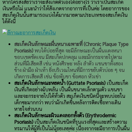
หากใครสงสัยว่าเราจะสังเกตตัวเองได้อย่างไร ว่าเราเป็นสะเก็ด
เงินหรือไม่ แนะนำว่าให้สังเกตจากอาการที่เป็นค่ะ โดยอาการของ
สะเก็ดเงินนั้นสามารถแบ่งได้มากมายตามประเภทของสะเก็ดเงิน
ได้ดังนี้
สะเก็ดเงินลักษณะผื่นหนาเฉพาะที่ (Chronic Plaque Type
Psoriasis)
พบได้บ่อยที่สุด จะมีลักษณะเป็นผื่นแดงหนา
ขอบเขตชัดเจน มีสะเก็ดปกคลุม และมักกระจายไปตาม
ส่วนที่มีเสียดสี เช่น หนังศีรษะ หลัง ลำตัว แขนขาทั้งสอง
ข้าง ฝ่ามือ ฝ่าเท้า ยิ่งบริเวณไหนที่มีการขยับตัวบ่อย ๆ จน
เกิดการเสียดสี เช่น ข้อพับขา ข้อศอก หัวเข่า
สะเก็ดเงินลักษณะหยดน้ำ (Guttate Psoriasis)
เป็นสะเก็ด
เงินที่เกิดอย่างฉับพลัน เป็นผื่นขนาดเล็กตามตัว แขนขา
และจะกระจายไปได้ทั่วตัว สะเก็ดเงินชนิดนี้จะพบบ่อยใน
เด็กซะมากกว่า พบว่ามักเกิดขึ้นหลังการติดเชื้อทางเดิน
หายใจส่วนบน
สะเก็ดเงินลักษณะผิวแดงลอกทั้งตัว (Erythrodermic
Psoriasis)
เป็นสะเก็ดเงินชนิดที่รุนแรงที่สุดและสร้างความ
ทรมานให้ผู้ที่เป็นไม่น้อยเลยค่ะ เนื่องจากจะมีอาการเป็นผื่น