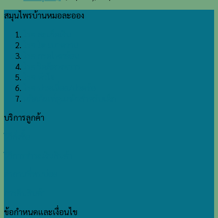
ใช้
ชีวิต
สมุนไพรบ้านหมอละออง
ได้
ปกติ
โรค สะเก็ดเงิน
ด้วย
โรค ไต เบาหวาน
ตำรับ
โรค กรดไหลย้อน
ยา
โรค ริดสีดวงทวาร
บ้านหมอ
โรค หัวใจ
ละออง
โรค ปวดเมื่อย/ปวดข้อ
ผลิตภัณฑ์ดูแลผิวสำหรับเด็ก
บริการลูกค้า
วิธีสั่งซื้อ
วิธีการชำระเงินสินค้า
คำถามที่พบบ่อย
การคืนสินค้า
ข้อกำหนดและเงื่อนไข