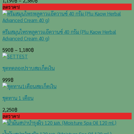
1,190
฿
–
2,380
฿
ลดราคา!
ครีมสมุนไพรพลูคาวแอ๊ดวานซ์ 40 กรัม (Plu Kaow Herbal
Advanced Cream 40 g)
590
฿
–
1,180
฿
ชุดทดลองปราบสะเก็ดเงิน
999
฿
ชุดทาน 1 เดือน
2,250
฿
ลดราคา!