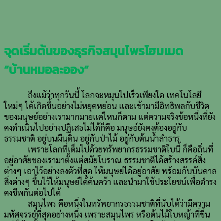
จุดเริ่มต้นของธุรกิจสมุนไพรโฮมเมด
“บ้านหมอละออง”
ถึงแม้ว่าทุกวันนี้ โลกจะหมุนไปเร็วเพียงใด เทคโนโลยี
ใหม่ๆ ได้เกิดขึ้นอย่างไม่หยุดหย่อน และเข้ามามีอิทธิพลกับชีวิต
ของมนุษย์อย่างเรามากมายแค่ไหนก็ตาม แต่ความจริงข้อหนึ่งที่ยัง
คงดำเนินไปอย่างปฏิเสธไม่ได้ก็คือ มนุษย์ยังคงต้องอยู่กับ
ธรรมชาติ อยู่บนผืนดิน อยู่กับป่าไม้ อยู่กับต้นน้ำลำธาร
เพราะโลกที่เต็มไปด้วยทรัพยากรธรรมชาติใบนี้ ก็คือถิ่นที่
อยู่อาศัยของเรามาตั้งแต่สมัยโบราณ ธรรมชาติได้สร้างสรรค์สิ่ง
ต่างๆ เอาไว้อย่างลงตัวที่สุด ให้มนุษย์ได้อยู่อาศัย พร้อมกับบันดาล
สิ่งต่างๆ ขึ้นไว้ให้มนุษย์ได้ค้นคว้า และนำมาใช้ประโยชน์เพื่อดำรง
คงชีพกันต่อไปได้
สมุนไพร คือหนึ่งในทรัพยากรธรรมชาติที่นับได้ว่ามีความ
มหัศจรรย์ที่สุดอย่างหนึ่ง เพราะสมุนไพร หรือต้นไม้ใบหญ้าที่ขึ้น