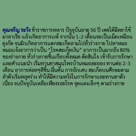
คุณจรัญ ระวัง
ข้าราชการทหาร ปัจจุบันอายุ 56 ปี เคยได้ฉีดยาไข้
มาลาเรีย แล้วเกิดอาการแพ้ จากนั้น 1-2 เดือนจะเป็นเม็ดเหมือน
ยุงกัด จนผิวเกิดอาการแตกสะเก็ดลามไปทั่วร่างกาย ไปหาหมอ
หมอแจ้งอาการว่าเป็น “โรคสะเก็ดเงิน” อาการเป็นมากถึง 80%
ของร่างกาย ทั่วร่างกายขึ้นเกือบทั้งหมด ตัดสินใจ เข้ารับการรักษา
และคำแนะนำ เริ่มทานยาสมุนไพรบ้านหมอละออง ทานต่อ 2-3
เดือน อาการค่อยๆดีขึ้น ผื่นคัน การอักเสบ สะเก็ดบนศีรษะตาม
ลำตัวเริ่มหลุดร่วง ทำให้มีความหวังในการรักษาและทานยาตัว
เนื่อง จนปัจจุบันเหลือเพียงรอยโรค จุดแดงเล็กๆ ตามร่างกาย