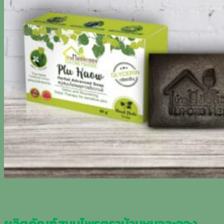
ผลิตภัณฑ์สมุนไพรตราบ้านหมอละออง