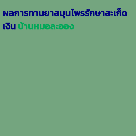
ผล
การทานยาสมุนไพรรักษาสะเก็ด
เงิน
บ้านหมอละออง