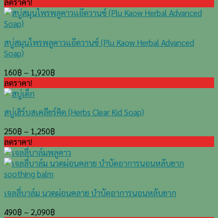
ลดราคา!
สบู่สมุนไพรพลูคาวแอ๊ดวานซ์ (Plu Kaow Herbal Advanced
Soap)
160
฿
–
1,920
฿
ลดราคา!
สบู่เฮิร์บสเคลียร์คิด (Herbs Clear Kid Soap)
250
฿
–
1,250
฿
ลดราคา!
เจลลี่บาล์ม นวดผ่อนคลาย บำบัดอาการนอนหลับยาก
490
฿
–
2,090
฿