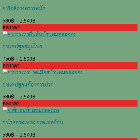
ยาริดสีดวงทวารหนัก
580
฿
–
2,540
฿
ลดราคา!
ยาแคปซูลสมุนไพร
750
฿
–
1,500
฿
ลดราคา!
ยาแคปซูลแก้อาการปวด
580
฿
–
2,540
฿
ลดราคา!
ยาโรคกระเพาะ กรดไหลย้อน
580
฿
–
2,540
฿