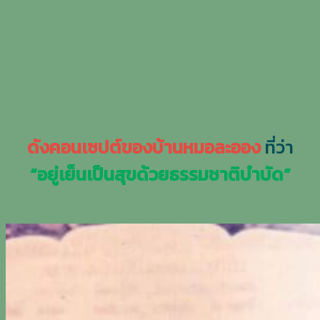
ดังคอนเซปต์ของบ้านหมอละออง
ที่ว่า
“อยู่เย็นเป็นสุขด้วยธรรมชาติบำบัด”