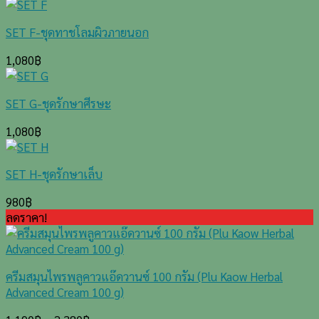
SET F-ชุดทาชโลมผิวภายนอก
1,080
฿
SET G-ชุดรักษาศีรษะ
1,080
฿
SET H-ชุดรักษาเล็บ
980
฿
ลดราคา!
ครีมสมุนไพรพลูคาวแอ๊ดวานซ์ 100 กรัม (Plu Kaow Herbal
Advanced Cream 100 g)