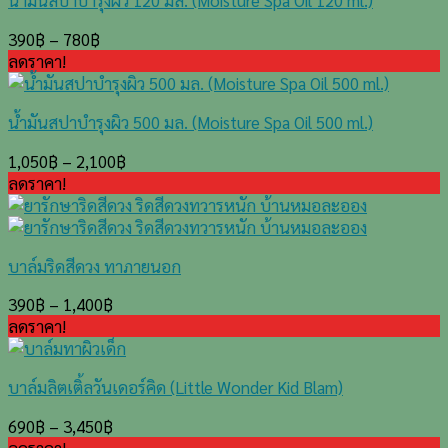
น้ำมันสปาบำรุงผิว 120 มล. (Moisture Spa Oil 120 ml.)
390
฿
–
780
฿
ลดราคา!
น้ำมันสปาบำรุงผิว 500 มล. (Moisture Spa Oil 500 ml.)
1,050
฿
–
2,100
฿
ลดราคา!
บาล์มริดสีดวง ทาภายนอก
390
฿
–
1,400
฿
ลดราคา!
บาล์มลิตเติ้ลวันเดอร์คิด (Little Wonder Kid Blam)
690
฿
–
3,450
฿